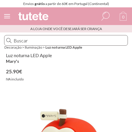
Envios
grátis
a partir de 60€ em Portugal (Continental)
0
A LOJA ONDE VOCÊ DESEJARÁ SER CRIANÇA
Espanhol
Italiano
Decoração
>
Iluminação
>
Luz noturna LED Apple
Inglês
Luz noturna LED Apple
Mary's
Português
25.90€
Francês
IVA incluído