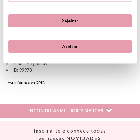
Medidas: 14,2 x 10,8 x 14,2 cm
LED branco quente (3000K)
Bateria recarregável de 400 mAh/3,7V
Duração da bateria de 6,5 horas a 13 horas
Rejeitar
Tempo de carregamento: 2 horas
Inclui cabo USB
Potência: 0,6 W
A cor da luz pode ser alterada
Aceitar
Intensidade de luz ajustável
Desligamento automático com temporizador por 30 minutos
Peso: 153 gramas
ID: 99978
Ver información GPSR
Información sobre el fabricante y/o importador/distribuidor
dentro de la UE, que garantiza que el producto cumple con
los requisitos y regulaciones de acuerdo con la legislación
ENCONTRE AS MELHORES MARCAS
sobre Seguridad General de Productos (GPSR).
Productos Infantiles Tutete S.L.
Dirección: C/ Yecla 10, Polígono industrial La Polvorista,
Así
Inspira-te e conhece todas
30500, Molina de Segura, Murcia
Babiators
as nossas
NOVIDADES
dpd@tutete.com