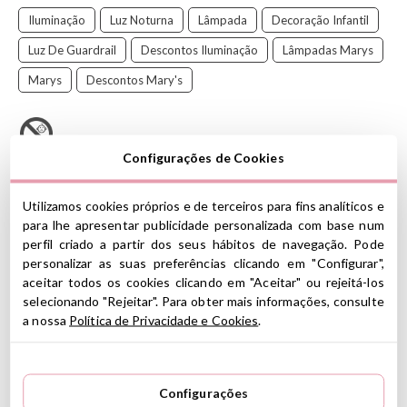
Iluminação
Luz Noturna
Lâmpada
Decoração Infantil
Luz De Guardrail
Descontos Iluminação
Lâmpadas Marys
Marys
Descontos Mary's
Configurações de Cookies
Um companheiro adorável para noites mais tranquilas!
A
Utilizamos cookies próprios e de terceiros para fins analíticos e
para lhe apresentar publicidade personalizada com base num
lâmpada LED
Mary's
Apple transforma qualquer canto em um
perfil criado a partir dos seus hábitos de navegação. Pode
espaço mais quente, acolhedor e bonito. Seu formato de maçã
personalizar as suas preferências clicando em "Configurar",
com acabamento em silicone macio o torna uma lâmpada tão
aceitar todos os cookies clicando em "Aceitar" ou rejeitá-los
adorável quanto funcional, perfeita para quartos de crianças e,
selecionando "Rejeitar". Para obter mais informações, consulte
quando você não a usa, fica ótima como elemento decorativo
a nossa
Política de Privacidade e Cookies
.
.
CARACTERÍSTICAS
Material: ABS, PP, silicone
Configurações