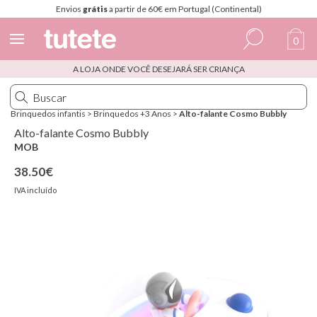
Envios
grátis
a partir de 60€ em Portugal (Continental)
0
A LOJA ONDE VOCÊ DESEJARÁ SER CRIANÇA
Espanhol
Italiano
Brinquedos infantis
>
Brinquedos +3 Anos
>
Alto-falante Cosmo Bubbly
Inglês
Alto-falante Cosmo Bubbly
MOB
Português
38.50€
Francês
IVA incluído