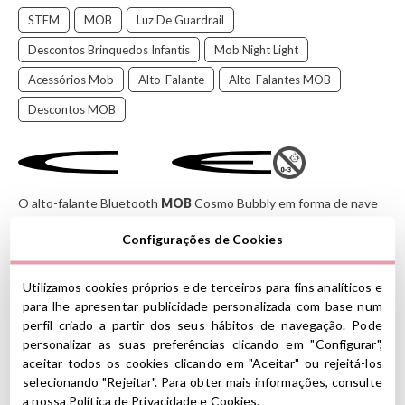
STEM
MOB
Luz De Guardrail
Descontos Brinquedos Infantis
Mob Night Light
Acessórios Mob
Alto-Falante
Alto-Falantes MOB
Descontos MOB
O alto-falante Bluetooth
MOB
Cosmo Bubbly em forma de nave
espacial com um pequeno astronauta dentro emite um som
Configurações de Cookies
poderoso e tem efeitos de luz que o levarão ao espaço sideral.
Além de um alto-falante, será um acessório perfeito para usar
como luz noturna, pois oferece iluminação ambiente relaxante
Utilizamos cookies próprios e de terceiros para fins analíticos e
graças aos seus 3 modos.
para lhe apresentar publicidade personalizada com base num
perfil criado a partir dos seus hábitos de navegação. Pode
Você pode personalizá-lo com os 50 adesivos incluídos!
personalizar as suas preferências clicando em "Configurar",
CARACTERÍSTICAS
aceitar todos os cookies clicando em "Aceitar" ou rejeitá-los
selecionando "Rejeitar". Para obter mais informações, consulte
Material: ABS, PC
a nossa
Política de Privacidade e Cookies
.