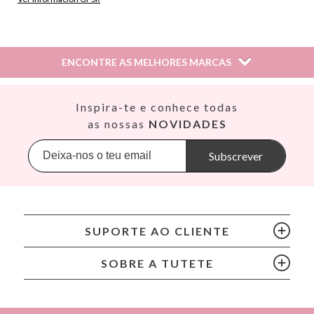
Información sobre el fabricante y/o importador/distribuidor
dentro de la UE, que garantiza que el producto cumple con
los requisitos y regulaciones de acuerdo con la legislación
ENCONTRE AS MELHORES MARCAS
sobre Seguridad General de Productos (GPSR).
Productos Infantiles Tutete S.L.
Dirección: C/ Yecla 10, Polígono industrial La Polvorista,
Así
Inspira-te e conhece todas
30500, Molina de Segura, Murcia
Babiators
as nossas
NOVIDADES
dpd@tutete.com
Banana Panda
Banwood
Subscrever
BIBS
Bling2O
Bubblat Kids
Cam Cam
SUPORTE AO CLIENTE
Chilly’s Bottles
Citron
SOBRE A TUTETE
Connetix
Cottonmoose
Cristina de Jos'h