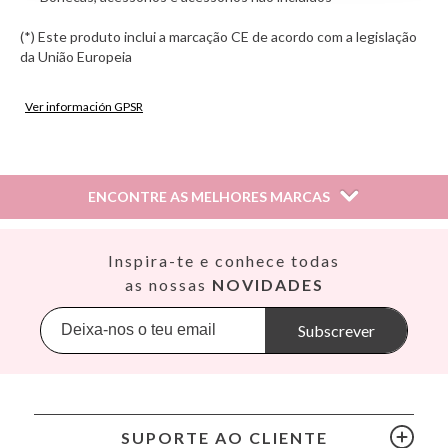
(*) Este produto inclui a marcação CE de acordo com a legislação
da União Europeia
Ver información GPSR
Información sobre el fabricante y/o importador/distribuidor
dentro de la UE, que garantiza que el producto cumple con
los requisitos y regulaciones de acuerdo con la legislación
ENCONTRE AS MELHORES MARCAS
sobre Seguridad General de Productos (GPSR).
Productos Infantiles Tutete S.L.
Dirección: C/ Yecla 10, Polígono industrial La Polvorista,
Así
Inspira-te e conhece todas
30500, Molina de Segura, Murcia
Babiators
as nossas
NOVIDADES
dpd@tutete.com
Banana Panda
Banwood
Subscrever
BIBS
Bling2O
Bubblat Kids
Cam Cam
SUPORTE AO CLIENTE