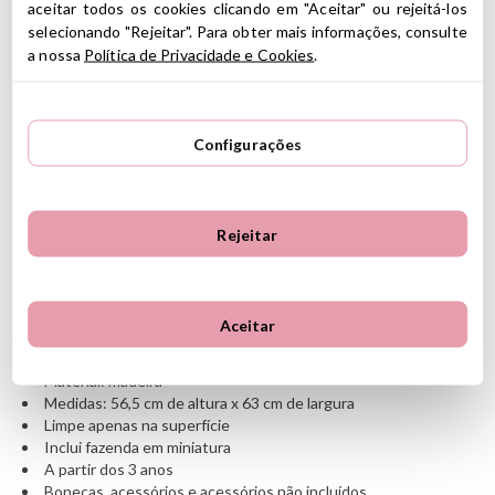
aceitar todos os cookies clicando em "Aceitar" ou rejeitá-los
Na imagem da tabela, você pode ver os tamanhos e a equivalência
selecionando "Rejeitar". Para obter mais informações, consulte
de acordo com o modelo da boneca.
a nossa
Política de Privacidade e Cookies
.
Como escolher bonecas
Maileg
?
MY e Micro: versão menor das coleções com vários acessórios
para bebês. Você pode ver as coisas
AQUI
e
AQUI
Configurações
T1: Tamanho reduzido de roupas e móveis. Você pode ver as
coisas
AQUI
T2: Tamanho reduzido de roupas e móveis. Você pode ver as
coisas
AQUI
Rejeitar
T3: Roupas e móveis de tamanho médio. Você pode ver as
coisas
AQUI
T4: Tamanho muito grande para uso como objeto decorativo.
Você pode ver as coisas
AQUI
Aceitar
CARACTERÍSTICAS
Material: madeira
Medidas: 56,5 cm de altura x 63 cm de largura
Limpe apenas na superfície
Inclui fazenda em miniatura
A partir dos 3 anos
Bonecas, acessórios e acessórios não incluídos