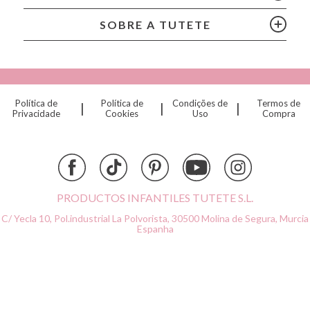
Chilly’s Bottles
Citron
SOBRE A TUTETE
Connetix
Cottonmoose
Cristina de Jos'h
Dinkum Dolls
Política de
Política de
Condições de
Termos de
|
|
|
Djeco
Privacidade
Cookies
Uso
Compra
Dock & Bay
Done by Deer
Ettetete
Fresk
Grapat
PRODUCTOS INFANTILES TUTETE S.L.
Grech & Co
C/ Yecla 10, Pol.industrial La Polvorista,
30500 Molina de Segura, Murcia
Haba
Espanha
Hape
Hello Hossy
Herobility
JaBaDaBaDo AB