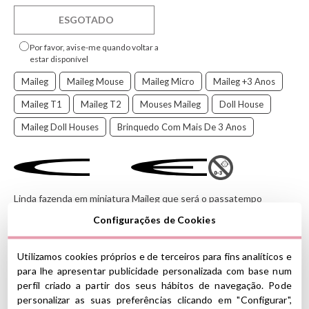
ESGOTADO
Por favor, avise-me quando voltar a
estar disponível
Maileg
Maileg Mouse
Maileg Micro
Maileg +3 Anos
Maileg T1
Maileg T2
Mouses Maileg
Doll House
Maileg Doll Houses
Brinquedo Com Mais De 3 Anos
Linda fazenda em miniatura Maileg que será o passatempo
perfeito para crianças por horas. É perfeito para coelhos e
Configurações de Cookies
coelhos tamanho 1, 2, móveis e acessórios em micro e miniatura
.
Utilizamos cookies próprios e de terceiros para fins analíticos e
As coleções da
Maileg
são compostas principalmente por
para lhe apresentar publicidade personalizada com base num
coelhos e coelhos, cuja principal diferença é o formato das
perfil criado a partir dos seus hábitos de navegação. Pode
orelhas.
personalizar as suas preferências clicando em "Configurar",