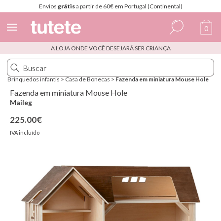
Envios
grátis
a partir de 60€ em Portugal (Continental)
0
A LOJA ONDE VOCÊ DESEJARÁ SER CRIANÇA
Espanhol
Italiano
Brinquedos infantis
>
Casa de Bonecas
>
Fazenda em miniatura Mouse Hole
Inglês
Fazenda em miniatura Mouse Hole
Maileg
Português
225.00€
Francês
IVA incluído