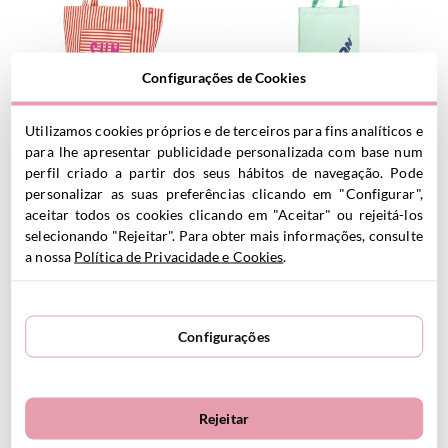
Configurações de Cookies
Bolsa de praia Tote XL Sun
Sacola personalizável 430
Utilizamos cookies próprios e de terceiros para fins analíticos e
15.00
€
Since 1918 Collection Green
para lhe apresentar publicidade personalizada com base num
14.99
€
24.95€
perfil criado a partir dos seus hábitos de navegação. Pode
personalizar as suas preferências clicando em "Configurar",
aceitar todos os cookies clicando em "Aceitar" ou rejeitá-los
selecionando "Rejeitar". Para obter mais informações, consulte
VER PRODUTO
VER PRODUTO
a nossa
Política de Privacidade e Cookies
.
Personalizável
Personalizável
Configurações
Rejeitar
Sacola personalizável 430
Sacola personalizável 430
Since 1918 Collection Pink
Since 1918 Collection Beige