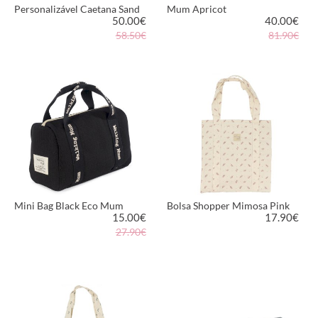
Personalizável Caetana Sand
Mum Apricot
50.00
€
40.00
€
58.50€
81.90€
VER PRODUTO
VER PRODUTO
Mini Bag Black Eco Mum
Bolsa Shopper Mimosa Pink
15.00
€
17.90
€
27.90€
VER PRODUTO
VER PRODUTO