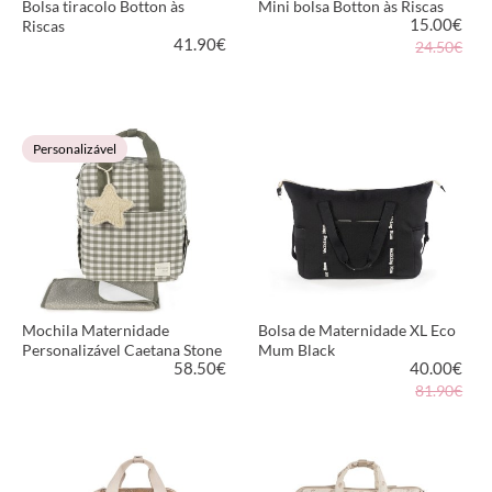
Bolsa tiracolo Botton às
Mini bolsa Botton às Riscas
15.00
€
Riscas
41.90
€
24.50€
VER PRODUTO
VER PRODUTO
Personalizável
Mochila Maternidade
Bolsa de Maternidade XL Eco
Personalizável Caetana Stone
Mum Black
58.50
€
40.00
€
81.90€
VER PRODUTO
VER PRODUTO