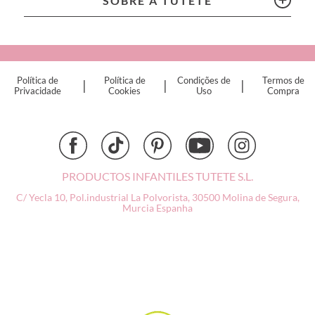
SOBRE A TUTETE
Connetix
Cottonmoose
Cristina de Jos'h
Dinkum Dolls
Política de
Política de
Condições de
Termos de
|
|
|
Djeco
Privacidade
Cookies
Uso
Compra
Dock & Bay
Done by Deer
Ettetete
Fresk
Grapat
PRODUCTOS INFANTILES TUTETE S.L.
Grech & Co
C/ Yecla 10, Pol.industrial La Polvorista,
30500 Molina de Segura,
Haba
Murcia
Espanha
Hape
Hello Hossy
Herobility
JaBaDaBaDo AB
Janod
KiddiKutter