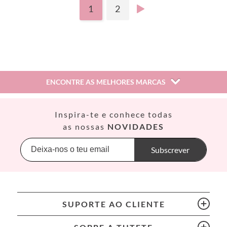
1
2
ENCONTRE AS MELHORES MARCAS
Así
Inspira-te e conhece todas
Babiators
as nossas
NOVIDADES
Banana Panda
Banwood
Subscrever
BIBS
Bling2O
Bubblat Kids
Cam Cam
SUPORTE AO CLIENTE
Chilly’s Bottles
Citron