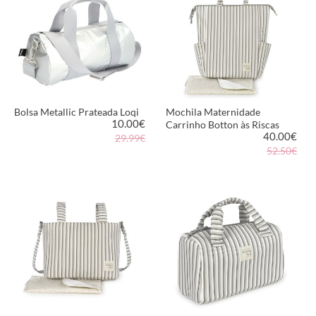
Bolsa Metallic Prateada Loqi
Mochila Maternidade
10.00
€
Carrinho Botton às Riscas
40.00
€
29.99€
52.50€
VER PRODUTO
VER PRODUTO