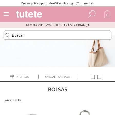
Envios
grátis
a partir de 60€ em Portugal (Continental)
0
A LOJA ONDE VOCÊ DESEJARÁ SER CRIANÇA
Espanhol
Italiano
Inglês
Português
Francês
FILTROS
ORGANIZAR POR
BOLSAS
Passeio
>
Bolsas