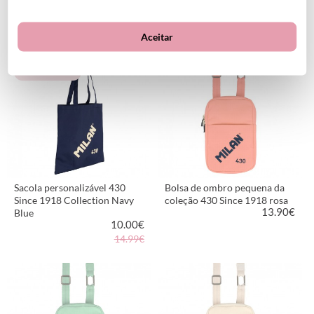
14.99
€
14.99
€
Aceitar
VER PRODUTO
VER PRODUTO
Personalizável
Sacola personalizável 430
Bolsa de ombro pequena da
Since 1918 Collection Navy
coleção 430 Since 1918 rosa
13.90
€
Blue
10.00
€
14.99€
VER PRODUTO
VER PRODUTO