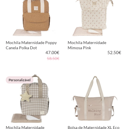
Mochila Maternidade Poppy
Mochila Maternidade
Canela Polka Dot
Mimosa Pink
47.00
€
52.50
€
58.50€
VER PRODUTO
VER PRODUTO
Personalizável
Mochila Maternidade
Bolsa de Maternidade XL Eco