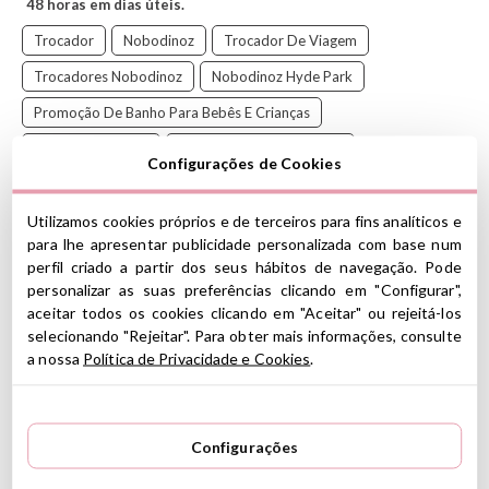
48 horas em dias úteis.
Trocador
Nobodinoz
Trocador De Viagem
Trocadores Nobodinoz
Nobodinoz Hyde Park
Promoção De Banho Para Bebês E Crianças
Venda Nobodinoz
Nobodinoz Mauve Sakura
Configurações de Cookies
Este trocador de viagem original é o complemento perfeito para
Utilizamos cookies próprios e de terceiros para fins analíticos e
cuidar do seu bebê.
para lhe apresentar publicidade personalizada com base num
Isso tornará a troca de fraldas uma tarefa fácil. Ele se dobra em
perfil criado a partir dos seus hábitos de navegação. Pode
quatro, o que o torna muito prático e elegante
.
personalizar as suas preferências clicando em "Configurar",
Muito confortável para seu bebê e com forro impermeável, muito
aceitar todos os cookies clicando em "Aceitar" ou rejeitá-los
fácil de lavar e secar.
selecionando "Rejeitar". Para obter mais informações, consulte
A
Nobodinoz
é uma marca de decoração e artigos para bebês e
a nossa
Política de Privacidade e Cookies
.
adultos que usa tecidos hipoalergênicos e algodão certificado
Oeko-tex classe 1.
Características:
Composição externa: algodão 100% orgânico
Configurações
Forro: 100% poliéster impermeável
Acolchoamento: 100% poliéster OEKOTEX