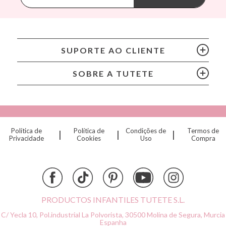
BIBS
Bling2O
Bubblat Kids
Cam Cam
SUPORTE AO CLIENTE
Chilly’s Bottles
Citron
SOBRE A TUTETE
Connetix
Cottonmoose
Cristina de Jos'h
Dinkum Dolls
Política de
Política de
Condições de
Termos de
|
|
|
Djeco
Privacidade
Cookies
Uso
Compra
Dock & Bay
Done by Deer
Ettetete
Fresk
Grapat
PRODUCTOS INFANTILES TUTETE S.L.
Grech & Co
C/ Yecla 10, Pol.industrial La Polvorista,
30500 Molina de Segura, Murcia
Haba
Espanha