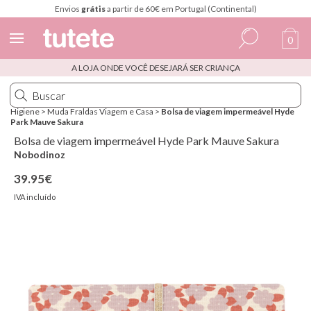
Envios
grátis
a partir de 60€ em Portugal (Continental)
0
A LOJA ONDE VOCÊ DESEJARÁ SER CRIANÇA
Espanhol
Italiano
Higiene
>
Muda Fraldas Viagem e Casa
>
Bolsa de viagem impermeável Hyde
Park Mauve Sakura
Inglês
Bolsa de viagem impermeável Hyde Park Mauve Sakura
Português
Nobodinoz
39.95€
Francês
IVA incluído