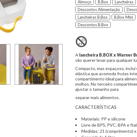
Almoço
B.Box
Lancheiras
Descontos Alimentação
Desc
Lancheiras B.box
B.Box Mini
Descontos B.box
A
lancheira B.BOX x Warner B
vão querer levar para qualquer lu
Compacto, mas espaçoso, inclu
elástica que acomoda frutas int
compartimento ideal para alime
molhos. No terceiro compartimen
ajustar o tamanho para
separar mais alimentos.
CARACTERÍSTICAS
Materiais: PP e silicone
Livre de BPS, PVC, BPA e fta
Medidas: 21 (comprimento) x 1