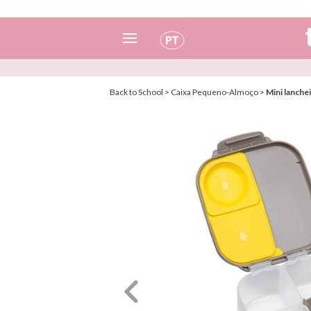
Espanhol
Back to School
>
Caixa Pequeno-Almoço
>
Mini lanche
Italiano
Inglês
Português
Francês