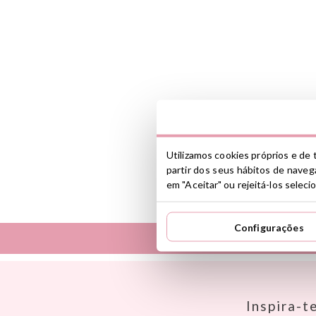
Utilizamos cookies próprios e de t
partir dos seus hábitos de navega
em "Aceitar" ou rejeitá-los selec
Configurações
Así
Dinkum Dolls
Babiators
Djeco
Banana Panda
Dock & Bay
Inspira-t