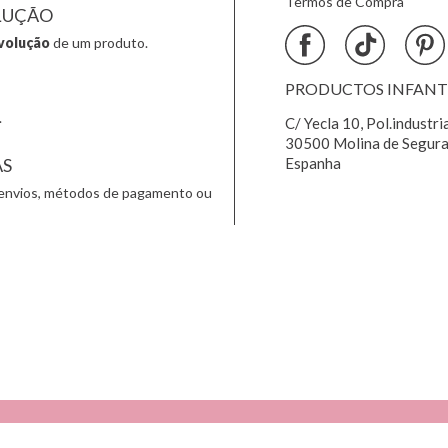
Termos de Compra
LUÇÃO
volução
de um produto.
PRODUCTOS INFANTIL
.
C/ Yecla 10, Pol.industri
30500 Molina de Segura
AS
Espanha
envios, métodos de pagamento ou