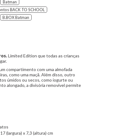
Batman
ontos BACK TO SCHOOL
B.BOX Batman
ros.
Limited Edition que todas as crianças
gar.
i um compartimento com uma almofada
eiras, como uma maçã. Além disso, outro
ntos úmidos ou secos, como iogurte ou
to alongado, a divisória removível permite
latos
7 (largura) x 7,3 (altura) cm