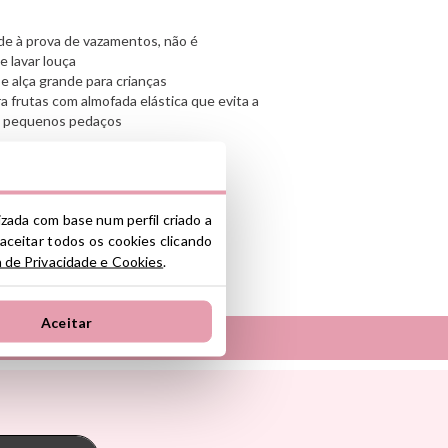
ade à prova de vazamentos, não é
 lavar louça
a e alça grande para crianças
 frutas com almofada elástica que evita a
em pequenos pedaços
pa o torna à prova de vazamentos
alimentos líquidos
lizada com base num perfil criado a
 aceitar todos os cookies clicando
a de Privacidade e Cookies
.
nte y/o importador/distribuidor dentro
el producto cumple con los requisitos y
la legislación sobre Seguridad General
Aceitar
S.L.
ono industrial La Polvorista, 30500,
Tambú
 Pasito
The Cotton Cloud
oum
Theraline