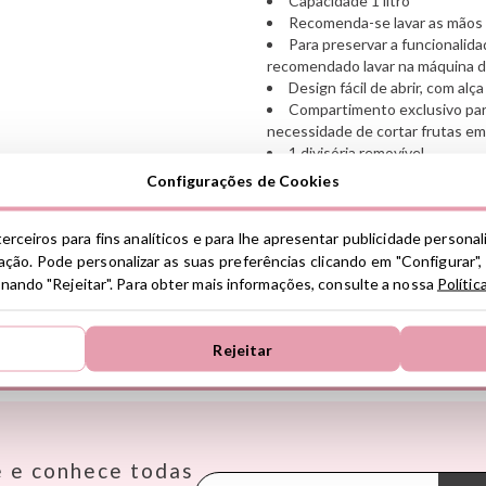
Capacidade 1 litro
Recomenda-se lavar as mãos
Para preservar a funcionalid
recomendado lavar na máquina de
Design fácil de abrir, com alç
Compartimento exclusivo para
necessidade de cortar frutas 
1 divisória removível
2 compartimentos onde a tam
Configurações de Cookies
Comida úmida, não introduza 
erceiros para fins analíticos e para lhe apresentar publicidade persona
Ver información GPSR
ção. Pode personalizar as suas preferências clicando em "Configurar",
Lote: POLUN195 - Ref: 96376
ionando "Rejeitar". Para obter mais informações, consulte a nossa
Polític
Información sobre el fabrica
de la UE, que garantiza que 
regulaciones de acuerdo con 
de Productos (GPSR).
Rejeitar
ENCONTRE AS MELHORES MARCAS
Productos Infantiles Tutete 
Dirección: C/ Yecla 10, Políg
Molina de Segura, Murcia
Janod
Makedo
Oppi
dpd@tutete.com
KiddiKutter
Meli
Pasito a
e e conhece todas
Kids Concept
Mepal
Petit B