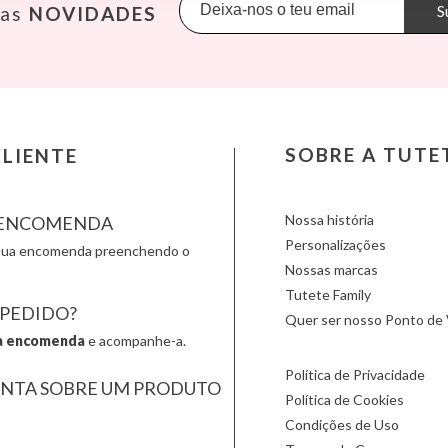
Konges Slojd
Mimi & Lula
Petit M
S
sas
NOVIDADES
La nina
Minikane
Plan Toy
Lassig
Miniland
Play & 
Liewood
Monbento
Primo
Lilliputiens
Monnëka
Scoot an
Londji
Moulin Roty
Slipstop
LOVI
Nailmatic
Smartm
Ludattica
NumNum
Stapelst
SOBRE A TUTE
LIENTE
Lúdilo
Oli & Carol
Sticky 
Maileg
Omy
Sunnylif
Nossa história
A ENCOMENDA
Personalizações
a sua encomenda preenchendo o
Nossas marcas
Tutete Family
 PEDIDO?
Quer ser nosso Ponto de 
a encomenda
e acompanhe-a.
Política de Privacidade
UNTA SOBRE UM PRODUTO
Política de Cookies
Condições de Uso