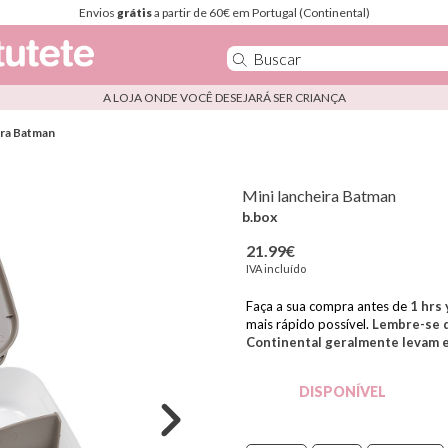
Envios
grátis
a partir de 60€ em Portugal (Continental)
A LOJA ONDE VOCÊ DESEJARÁ SER CRIANÇA
ira Batman
Mini lancheira Batman
b.box
21.99€
IVA incluído
Faça a sua compra antes de
1
hrs 
mais rápido possível.
Lembre-se d
Continental geralmente levam en
DISPONÍVEL