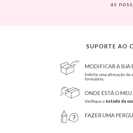
Banwood
Done by Deer
as nos
BIBS
Ettetete
Bling2O
Fresk
Bubblat Kids
Grapat
Cam Cam
Grech & Co
Chilly’s Bottles
Haba
Citron
Hape
Connetix
Hello Hossy
SUPORTE AO C
Cottonmoose
Herobility
Cristina de Jos'h
JaBaDaBaDo AB
MODIFICAR A SU
Solicite uma alteração d
formulário.
ONDE ESTÁ O MEU
Verifique o
estado da su
FAZER UMA PERG