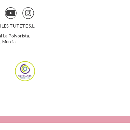
ES TUTETE S.L.
al La Polvorista,
, Murcia