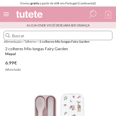
Envios
grátis
a partir de 60€ em Portugal (Continental)
0
A LOJA ONDE VOCÊ DESEJARÁ SER CRIANÇA
Espanhol
Italiano
Alimentação
>
Talheres
>
2 colheres Mio longas Fairy Garden
Inglês
2 colheres Mio longas Fairy Garden
Mepal
Português
6.99€
Francês
IVA incluído