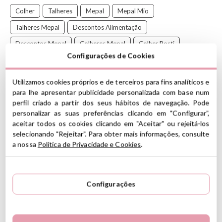
Colher
Talheres
Mepal
Mepal Mio
Talheres Mepal
Descontos Alimentação
Descontos Mepal
Colheres Mepal
Colher Rosti
Configurações de Cookies
Colher Longa Rosti
Little Dutch Fairy Garden
Mepal Fairy Garden
Utilizamos cookies próprios e de terceiros para fins analíticos e
para lhe apresentar publicidade personalizada com base num
Conjunto de 2 colheres compridas para bebês da coleção Mio de
perfil criado a partir dos seus hábitos de navegação. Pode
Rosti
Mepal. Eles são perfeitos para dar mingau ao seu filho. Eles
personalizar as suas preferências clicando em "Configurar",
também vêm em uma caixa prática onde você pode guardá-los e
aceitar todos os cookies clicando em "Aceitar" ou rejeitá-los
carregá-los facilmente na bolsa quando sair para passear.
selecionando "Rejeitar". Para obter mais informações, consulte
a nossa
Política de Privacidade e Cookies
.
Obtenha todas as louças da coleção Fairy Garden AQUI!
CARACTERÍSTICAS
Material: plástico forte e durável sem BPA
Configurações
Dimensões da caixa: 17,7 x 5,9 cm
Altura das colheres: 14,5 cm
Inclui 2 colheres estreitas e planas
Eles são apresentados em um estojo que permite transportá-