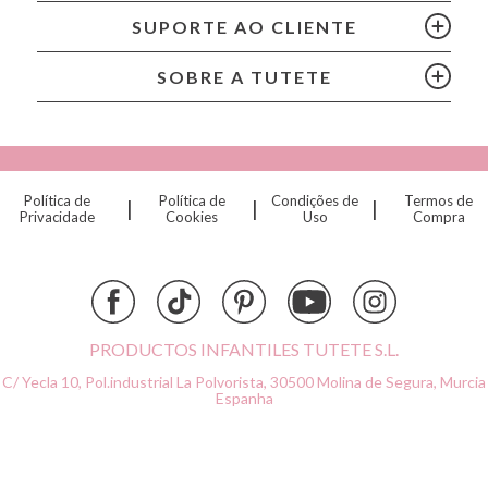
Cam Cam
SUPORTE AO CLIENTE
Chilly’s Bottles
Citron
SOBRE A TUTETE
Connetix
Cottonmoose
Cristina de Jos'h
Dinkum Dolls
Política de
Política de
Condições de
Termos de
|
|
|
Djeco
Privacidade
Cookies
Uso
Compra
Dock & Bay
Done by Deer
Ettetete
Fresk
Grapat
PRODUCTOS INFANTILES TUTETE S.L.
Grech & Co
C/ Yecla 10, Pol.industrial La Polvorista,
30500 Molina de Segura, Murcia
Haba
Espanha
Hape
Hello Hossy
Herobility