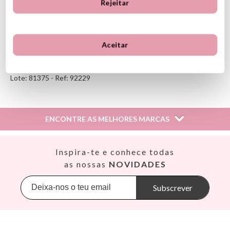
Rejeitar
los para qualquer lugar de maneira confortável e segura.
Adequado para a máquina de lavar louça
Está em conformidade com a EN 14372
A partir de 4 meses
Aceitar
Ver información GPSR
Lote: 81375 - Ref: 92229
Información sobre el fabricante y/o importador/distribuidor
dentro de la UE, que garantiza que el producto cumple con
los requisitos y regulaciones de acuerdo con la legislación
sobre Seguridad General de Productos (GPSR).
ENCONTRE AS MELHORES MARCAS
Productos Infantiles Tutete S.L.
Dirección: C/ Yecla 10, Polígono industrial La Polvorista,
30500, Molina de Segura, Murcia
Así
dpd@tutete.com
Inspira-te e conhece todas
Babiators
as nossas
NOVIDADES
Banana Panda
Banwood
Subscrever
BIBS
Bling2O
Bubblat Kids