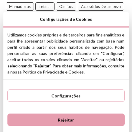
Mamadeiras
Tetinas
Olmitos
Acessórios De Limpeza
Descontos Alimentação
Acessórios Para Chupeta
Filtro
Configurações de Cookies
Espremedor Olmitos
Escorredor De Viagem
Utilizamos cookies próprios e de terceiros para fins analíticos e
Descontos Olmitos
para lhe apresentar publicidade personalizada com base num
perfil criado a partir dos seus hábitos de navegação. Pode
O escorredor de mamadeiras dobrável permite que você seque
personalizar as suas preferências clicando em "Configurar",
mamadeiras, bicos, chupetas e outros acessórios de enfermagem
aceitar todos os cookies clicando em "Aceitar" ou rejeitá-los
de maneira ordenada. Quando dobrado, é ideal para viagens e as
selecionando "Rejeitar". Para obter mais informações, consulte
várias hastes e suportes oferecem ampla capacidade de secagem
a nossa
Política de Privacidade e Cookies
.
.
CARACTERÍSTICAS
Configurações
Livre de BPA
Feito de PP seguro e resistente
Dobrável, ocupa muito pouco espaço
Medidas: 14 x 25 x 5 cm
Rejeitar
Com 12 suportes arredondados para não arranhar as garrafas
A partir de 0 meses