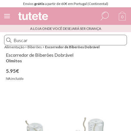
Envios
grátis
a partir de 60€ em Portugal (Continental)
0
A LOJA ONDE VOCÊ DESEJARÁ SER CRIANÇA
Espanhol
Italiano
Alimentação
>
Biberões
>
Escorredor de Biberões Dobrável
Inglês
Escorredor de Biberões Dobrável
Olmitos
Português
5.95€
Francês
IVA incluído