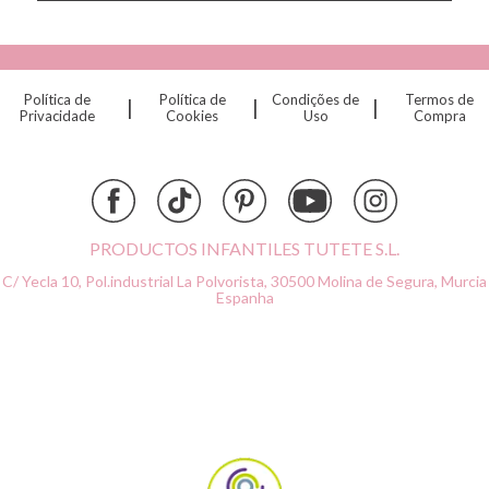
Cottonmoose
Cristina de Jos'h
Dinkum Dolls
Política de
Política de
Condições de
Termos de
|
|
|
Djeco
Privacidade
Cookies
Uso
Compra
Dock & Bay
Done by Deer
Ettetete
Fresk
Grapat
PRODUCTOS INFANTILES TUTETE S.L.
Grech & Co
C/ Yecla 10, Pol.industrial La Polvorista,
30500 Molina de Segura, Murcia
Haba
Espanha
Hape
Hello Hossy
Herobility
JaBaDaBaDo AB
Janod
KiddiKutter
Kids Concept