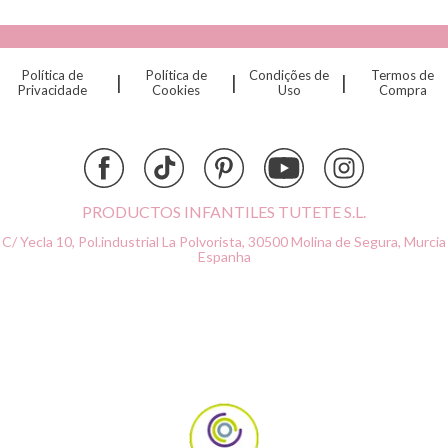
Cottonmoose
Cristina de Jos'h
Dinkum Dolls
Política de
Política de
Condições de
Termos de
|
|
|
Djeco
Privacidade
Cookies
Uso
Compra
Dock & Bay
Done by Deer
Ettetete
Fresk
Grapat
PRODUCTOS INFANTILES TUTETE S.L.
Grech & Co
C/ Yecla 10, Pol.industrial La Polvorista,
30500 Molina de Segura, Murcia
Haba
Espanha
Hape
Hello Hossy
Herobility
JaBaDaBaDo AB
Janod
KiddiKutter
Kids Concept