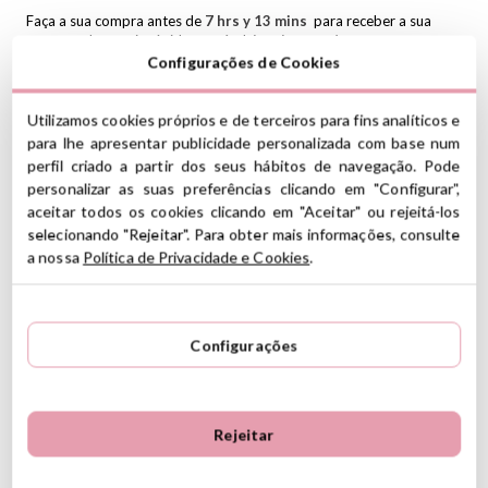
Faça a sua compra antes de
7
hrs y
13
mins
para receber a sua
encomenda o mais rápido possível.
Lembre-se de que os nossos
envios para Portugal Continental geralmente levam entre 24 a
Configurações de Cookies
48 horas em dias úteis.
Tutete Textil
Bandanas
Secadores
Têxtil Tutete
Utilizamos cookies próprios e de terceiros para fins analíticos e
para lhe apresentar publicidade personalizada com base num
Coleção Tutete Lyra
Secador Tutete
perfil criado a partir dos seus hábitos de navegação. Pode
Descontos Alimentação
Descontos Regresso Às Aulas
personalizar as suas preferências clicando em "Configurar",
aceitar todos os cookies clicando em "Aceitar" ou rejeitá-los
selecionando "Rejeitar". Para obter mais informações, consulte
O secador de bebê exclusivo da Tutete que você pode
a nossa
Política de Privacidade e Cookies
.
personalizar com o nome do seu pequeno.
CARACTERÍSTICAS
Composição: 100% algodão
Configurações
Tecido felpudo fino no lado interno
Encerramento de duas medições de pressão
Medidas aproximadas: Altura 17,5 cm x Largura 36cm
Pode ser lavado a 30º
Rejeitar