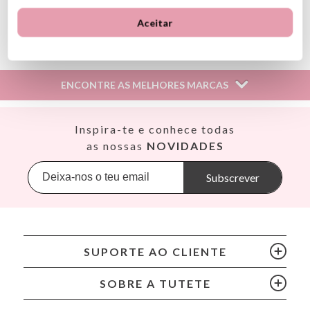
Aceitar
Ver información GPSR
Información sobre el fabricante y/o importador/distribuidor
dentro de la UE, que garantiza que el producto cumple con
los requisitos y regulaciones de acuerdo con la legislación
ENCONTRE AS MELHORES MARCAS
sobre Seguridad General de Productos (GPSR).
Productos Infantiles Tutete S.L.
Dirección: C/ Yecla 10, Polígono industrial La Polvorista,
Así
Inspira-te e conhece todas
30500, Molina de Segura, Murcia
Babiators
as nossas
NOVIDADES
dpd@tutete.com
Banana Panda
Banwood
Subscrever
BIBS
Bling2O
Bubblat Kids
Cam Cam
SUPORTE AO CLIENTE
Chilly’s Bottles
Citron
SOBRE A TUTETE
Connetix