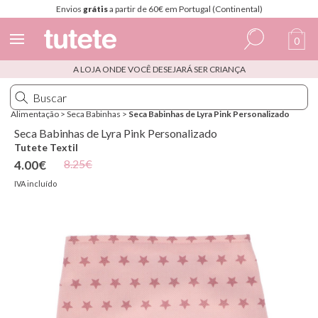
Envios
grátis
a partir de 60€ em Portugal (Continental)
0
A LOJA ONDE VOCÊ DESEJARÁ SER CRIANÇA
Espanhol
Italiano
Alimentação
>
Seca Babinhas
>
Seca Babinhas de Lyra Pink Personalizado
Inglês
Seca Babinhas de Lyra Pink Personalizado
Tutete Textil
Português
8.25€
4.00€
Francês
IVA incluído