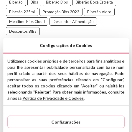
Biberão
Bibs
Biberão Bibs
Biberão Boca Estreita
Biberão 225ml
Promoção Bibs 2022
Biberão Vidro
Mealtime Bibs Cloud
Descontos Alimentação
Descontos BIBS
Configurações de Cookies
Biberão composto por uma garrafa de vidro, tetina redonda,
tampa e disco vedante, perfeito para evitar derramamentos ao
agitar a garrafa. Sucção suave e fluxo lento, confortável para o
Utilizamos cookies próprios e de terceiros para fins analíticos e
seu pequeno.
para lhe apresentar publicidade personalizada com base num
perfil criado a partir dos seus hábitos de navegação. Pode
A tetina é idêntica à clássica chupeta BIBS Colour com uma
personalizar as suas preferências clicando em "Configurar",
tetina arredondada, que se assemelha ao peito de uma mãe. Foi
aceitar todos os cookies clicando em "Aceitar" ou rejeitá-los
concebida com uma válvula anti-cólicas em forma de coração para
selecionando "Rejeitar". Para obter mais informações, consulte
assegurar o melhor fluxo de leite.
a nossa
Política de Privacidade e Cookies
.
CARACTERÍSTICAS
Configurações
Garrafa de vidro borossilicatado
Tampa e selador em PP e TPE