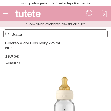
Envios
grátis
a partir de 60€ em Portugal (Continental)
0
A LOJA ONDE VOCÊ DESEJARÁ SER CRIANÇA
Espanhol
Italiano
Biberão Vidro Bibs Ivory 225 ml
Inglês
BIBS
Português
19.95€
IVA incluído
Francês