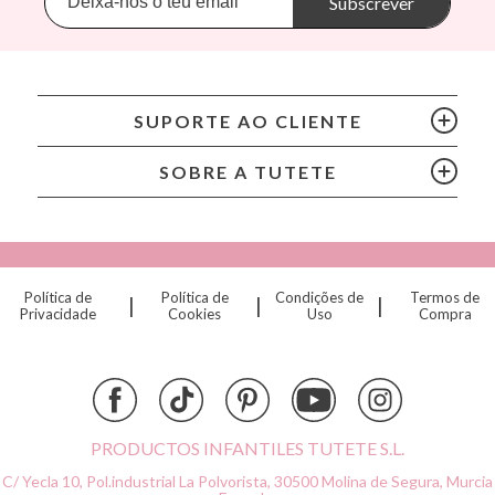
Subscrever
BIBS
Bling2O
Bubblat Kids
Cam Cam
SUPORTE AO CLIENTE
Chilly’s Bottles
Citron
SOBRE A TUTETE
Connetix
Cottonmoose
Cristina de Jos'h
Dinkum Dolls
Política de
Política de
Condições de
Termos de
|
|
|
Djeco
Privacidade
Cookies
Uso
Compra
Dock & Bay
Done by Deer
Ettetete
Fresk
Grapat
PRODUCTOS INFANTILES TUTETE S.L.
Grech & Co
C/ Yecla 10, Pol.industrial La Polvorista,
30500 Molina de Segura, Murcia