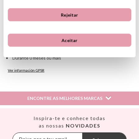
Tetina de látex de borracha natural
Capacidade: 225ml
Medidas da garrafa: diâmetro 5,6cm x altura 22,3cm
Rejeitar
A garrafa é lavável na máquina de lavar louça
NÃO colocar artigos de plástico na máquina de lavar louça
Garrafa segura para micro-ondas
Contém 6 peças
Aceitar
Lavagem manual
BPA livre
Durante 0 meses ou mais
Ver información GPSR
Información sobre el fabricante y/o importador/distribuidor
dentro de la UE, que garantiza que el producto cumple con
los requisitos y regulaciones de acuerdo con la legislación
ENCONTRE AS MELHORES MARCAS
sobre Seguridad General de Productos (GPSR).
Productos Infantiles Tutete S.L.
Dirección: C/ Yecla 10, Polígono industrial La Polvorista,
Así
Inspira-te e conhece todas
30500, Molina de Segura, Murcia
Babiators
as nossas
NOVIDADES
dpd@tutete.com
Banana Panda
Banwood