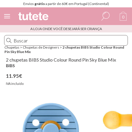
Envios
grátis
a partir de 60€ em Portugal (Continental)
0
A LOJA ONDE VOCÊ DESEJARÁ SER CRIANÇA
Espanhol
Italiano
Chupetas
>
Chupetas de Designers
>
2 chupetas BIBS Studio Colour Round
Pin Sky Blue Mix
Inglês
2 chupetas BIBS Studio Colour Round Pin Sky Blue Mix
Português
BIBS
11.95€
Francês
IVA incluído