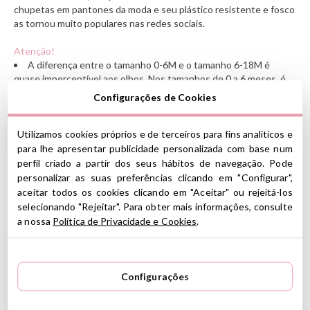
chupetas em pantones da moda e seu plástico resistente e fosco
as tornou muito populares nas redes sociais.
Atenção!
A diferença entre o tamanho 0-6M e o tamanho 6-18M é
quase imperceptível aos olhos. Nos tamanhos de 0 a 6 meses, é
um pouco mais curto e mais largo na parte inferior (a parte mais
Configurações de Cookies
estreita)
A marca recomenda trocar a chupeta a cada 6 semanas, pois a
Utilizamos cookies próprios e de terceiros para fins analíticos e
borracha natural (seja qual for a marca) quando muito usada, infla
e aumenta. E isso pode fazer com que a criança rejeite o mesmo
para lhe apresentar publicidade personalizada com base num
tamanho ao comprar uma chupeta nova do mesmo tamanho,
perfil criado a partir dos seus hábitos de navegação. Pode
apesar de ser igual à que foi
personalizar as suas preferências clicando em "Configurar",
comprada
aceitar todos os cookies clicando em "Aceitar" ou rejeitá-los
.
selecionando "Rejeitar". Para obter mais informações, consulte
Como diferenciar as diferentes tetinas BIBS?
a nossa
Política de Privacidade e Cookies
.
Redondo: mamilo redondo e macio que imita o mamilo macio da
mãe e promove o posicionamento da língua e uma técnica de
sucção semelhante à amamentação
Configurações
Simétrico: Também chamado de fisiológico. Promove uma
técnica de sucção em que a língua fica plana e pressiona a
chupeta contra o palato, para que o bebê não precise sugar com