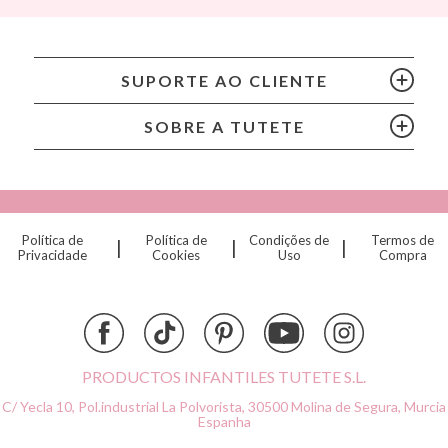
Bling2O
Bubblat Kids
Cam Cam
SUPORTE AO CLIENTE
Chilly’s Bottles
Citron
SOBRE A TUTETE
Connetix
Cottonmoose
Cristina de Jos'h
Dinkum Dolls
Política de
Política de
Condições de
Termos de
|
|
|
Djeco
Privacidade
Cookies
Uso
Compra
Dock & Bay
Done by Deer
Ettetete
Fresk
Grapat
PRODUCTOS INFANTILES TUTETE S.L.
Grech & Co
C/ Yecla 10, Pol.industrial La Polvorista,
30500 Molina de Segura, Murcia
Haba
Espanha
Hape