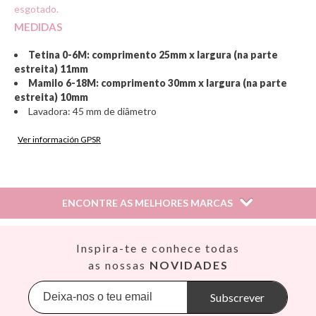
esgotado.
MEDIDAS
Tetina 0-6M: comprimento 25mm x largura (na parte
estreita) 11mm
Mamilo 6-18M: comprimento 30mm x largura (na parte
estreita) 10mm
Lavadora: 45 mm de diâmetro
Ver información GPSR
Información sobre el fabricante y/o importador/distribuidor
dentro de la UE, que garantiza que el producto cumple con
los requisitos y regulaciones de acuerdo con la legislación
ENCONTRE AS MELHORES MARCAS
sobre Seguridad General de Productos (GPSR).
Productos Infantiles Tutete S.L.
Dirección: C/ Yecla 10, Polígono industrial La Polvorista,
Así
Inspira-te e conhece todas
30500, Molina de Segura, Murcia
Babiators
as nossas
NOVIDADES
dpd@tutete.com
Banana Panda
Banwood
Subscrever
BIBS