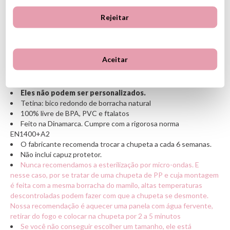
tanta
Rejeitar
força.
Anatômico: mamilo curvo na parte superior para um ajuste
natural ao palato do bebê com uma ponta angular para facilitar a
Aceitar
colocação da língua
CARACTERÍSTICAS
Eles não podem ser personalizados.
Tetina: bico redondo de borracha natural
100% livre de BPA, PVC e ftalatos
Feito na Dinamarca. Cumpre com a rigorosa norma
EN1400+A2
O fabricante recomenda trocar a chupeta a cada 6 semanas.
Não inclui capuz protetor.
Nunca recomendamos a esterilização por micro-ondas. E
nesse caso, por se tratar de uma chupeta de PP e cuja montagem
é feita com a mesma borracha do mamilo, altas temperaturas
descontroladas podem fazer com que a chupeta se desmonte.
Nossa recomendação é aquecer uma panela com água fervente,
retirar do fogo e colocar na chupeta por 2 a 5 minutos
Se você não conseguir escolher um tamanho, ele está