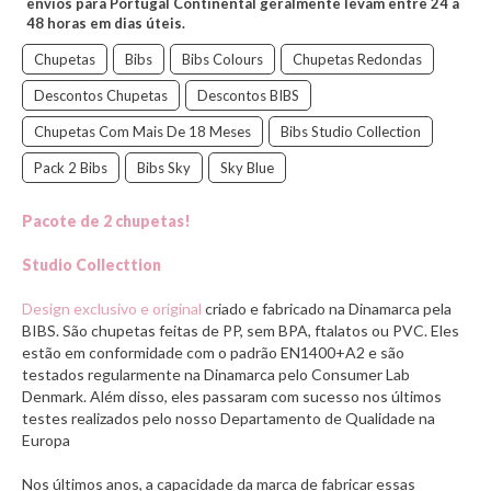
envios para Portugal Continental geralmente levam entre 24 a
48 horas em dias úteis.
Chupetas
Bibs
Bibs Colours
Chupetas Redondas
Descontos Chupetas
Descontos BIBS
Chupetas Com Mais De 18 Meses
Bibs Studio Collection
Pack 2 Bibs
Bibs Sky
Sky Blue
Pacote de 2 chupetas!
Studio Collecttion
Design exclusivo e original
criado e fabricado na Dinamarca pela
BIBS. São chupetas feitas de PP, sem BPA, ftalatos ou PVC. Eles
estão em conformidade com o padrão EN1400+A2 e são
testados regularmente na Dinamarca pelo Consumer Lab
Denmark. Além disso, eles passaram com sucesso nos últimos
testes realizados pelo nosso Departamento de Qualidade na
Europa
Nos últimos anos, a capacidade da marca de fabricar essas