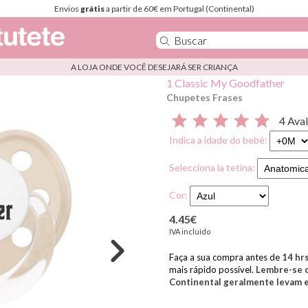
Envios
grátis
a partir de 60€ em Portugal (Continental)
A LOJA ONDE VOCÊ DESEJARÁ SER CRIANÇA
1 Classic My Goodfather
Chupetes Frases
4 Ava
Indica a idade do bebé:
Selecciona la tetina:
Cor:
4.45€
IVA incluído
Faça a sua compra antes de
14
hr
mais rápido possível.
Lembre-se d
Continental geralmente levam en