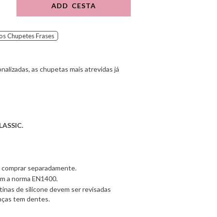
ADD CESTA
os Chupetes Frases
alizadas, as chupetas mais atrevidas já
LASSIC.
e comprar separadamente.
m a norma EN1400.
inas de silicone devem ser revisadas
nças tem dentes.