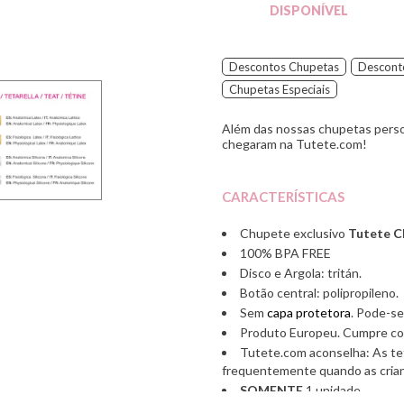
DISPONÍVEL
Descontos Chupetas
Descont
Chupetas Especiais
Além das nossas chupetas person
chegaram na Tutete.com!
CARACTERÍSTICAS
Chupete exclusivo
Tutete C
100% BPA FREE
Disco e Argola: tritán.
Botão central: polipropileno.
Sem
capa protetora
. Pode-s
Produto Europeu. Cumpre co
Tutete.com aconselha: As tet
frequentemente quando as cria
SOMENTE
1 unidade