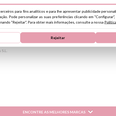
 S.L.
erceiros para fins analíticos e para lhe apresentar publicidade persona
ção. Pode personalizar as suas preferências clicando em "Configurar",
ionando "Rejeitar". Para obter mais informações, consulte a nossa
Polític
Rejeitar
 S.L.
 S.L.
ENCONTRE AS MELHORES MARCAS