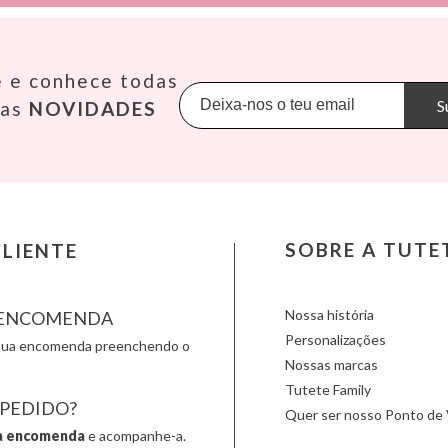
Janod
Makedo
Oppi
KiddiKutter
Meli
Pasito a
e e conhece todas
Kids Concept
Mepal
Petit B
 S.L.
Konges Slojd
Mimi & Lula
Petit M
S
sas
NOVIDADES
La nina
Minikane
Plan Toy
Lassig
Miniland
Play & 
Liewood
Monbento
Primo
Lilliputiens
Monnëka
Scoot an
Londji
Moulin Roty
Slipstop
LOVI
Nailmatic
Smartm
Ludattica
NumNum
Stapelst
SOBRE A TUTE
LIENTE
Lúdilo
Oli & Carol
Sticky 
Maileg
Omy
Sunnylif
Nossa história
A ENCOMENDA
Personalizações
a sua encomenda preenchendo o
Nossas marcas
Tutete Family
 PEDIDO?
Quer ser nosso Ponto de 
a encomenda
e acompanhe-a.