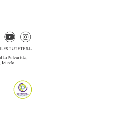
ES TUTETE S.L.
al La Polvorista,
, Murcia