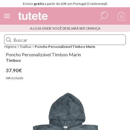
Envios
grátis
a partir de 60€ em Portugal (Continental)
0
A LOJA ONDE VOCÊ DESEJARÁ SER CRIANÇA
Espanhol
Italiano
Higiene
>
Toalhas
>
Poncho Personalizável Timboo Marin
Inglês
Poncho Personalizável Timboo Marin
Timboo
Português
37.90€
Francês
IVA incluído