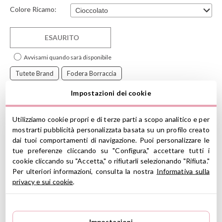
Colore Ricamo:
ESAURITO
Avvisami quando sarà disponibile
Tutete Brand
Fodera Borraccia
Fodera Neoprene Personalizzata
Fodera Neoprene 350ml
Impostazioni dei cookie
Collezione Scuola Tutete 2023
Utilizziamo cookie propri e di terze parti a scopo analitico e per
Collezione Tutete Dinos World
mostrarti pubblicità personalizzata basata su un profilo creato
dai tuoi comportamenti di navigazione. Puoi personalizzare le
tue preferenze cliccando su "Configura," accettare tutti i
cookie cliccando su "Accetta," o rifiutarli selezionando "Rifiuta."
Per ulteriori informazioni, consulta la nostra
Informativa sulla
Fodera di neoprene
Tutete
per proteggere le bottigliette di
privacy e sui cookie
.
acciaio dagli urti.
Si può personalizzare con il nome, in maiuscola, ricamato sul
passante.
Impostazioni