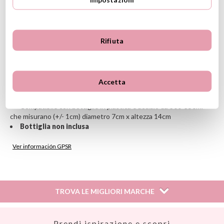
Compatibile con bottiglie in plastica e acciaio da
350ml che
misurano (+/- 1cm) diametro 7cm x altezza 14cm
CARATTERISTICHE
Rifiuta
Materiale: neoprene
Con un passante di velcro per appenderla
Lavare a mano con acqua fredda e sapone neutro
Il neoprene contribuisce a mantenere la bibita fresca più a
Accetta
lungo
Ricamo facoltativo sul passante, in maiuscola.
Compatibile con bottiglie in plastica e acciaio da 300-350ml
che misurano (+/- 1cm) diametro 7cm x altezza 14cm
Bottiglia non inclusa
Ver información GPSR
Información sobre el fabricante y/o importador/distribuidor
dentro de la UE, que garantiza que el producto cumple con
los requisitos y regulaciones de acuerdo con la legislación
TROVA LE MIGLIORI MARCHE
sobre Seguridad General de Productos (GPSR).
Productos Infantiles Tutete S.L.
Dirección: C/ Yecla 10, Polígono industrial La Polvorista,
Así
Prendi ispirazione e scopri