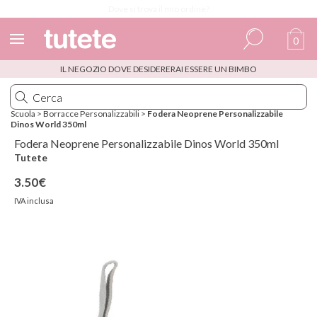
Dove si trova il mio ordine?
0
IL NEGOZIO DOVE DESIDERERAI ESSERE UN BIMBO
Spagnolo
Italiano
Scuola
>
Borracce Personalizzabili
>
Fodera Neoprene Personalizzabile
Dinos World 350ml
Inglese
Fodera Neoprene Personalizzabile Dinos World 350ml
Portoghese
Tutete
3.50€
Francese
IVA inclusa