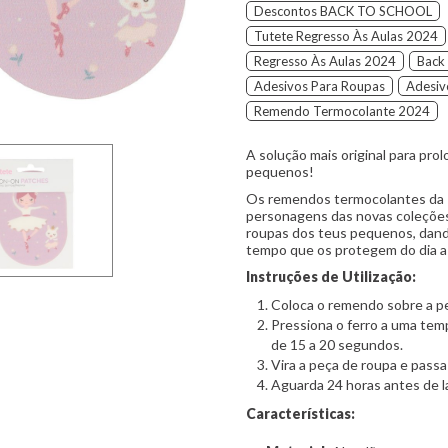
Descontos BACK TO SCHOOL
Tutete Regresso Às Aulas 2024
Regresso Às Aulas 2024
Back
Adesivos Para Roupas
Adesiv
Remendo Termocolante 2024
A solução mais original para prol
pequenos!
Os remendos termocolantes da 
personagens das novas coleções
roupas dos teus pequenos, dand
tempo que os protegem do dia a 
Instruções de Utilização:
Coloca o remendo sobre a pe
Pressiona o ferro a uma tem
de 15 a 20 segundos.
Vira a peça de roupa e pass
Aguarda 24 horas antes de la
Características: