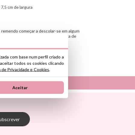
x 7,5 cm de largura
 o remendo começar a descolar-se em algum
 derreteu adequadamente devido à falta de
nte.
lizada com base num perfil criado a
 aceitar todos os cookies clicando
nte y/o importador/distribuidor dentro
a de Privacidade e Cookies
.
el producto cumple con los requisitos y
la legislación sobre Seguridad General
Aceitar
S.L.
Tambú
ono industrial La Polvorista, 30500,
 Pasito
The Cotton Cloud
oum
Theraline
onkey
Trixie
ubscrever
s
Tutete
Go
Vilac
Walking Mum