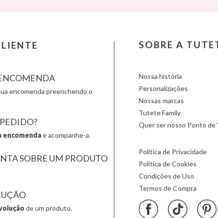
Lilliputiens
Monnëka
Scoot an
Londji
Moulin Roty
Slipstop
LOVI
Nailmatic
Smartm
Ludattica
NumNum
Stapelst
SOBRE A TUTE
LIENTE
Lúdilo
Oli & Carol
Sticky 
Maileg
Omy
Sunnylif
Nossa história
A ENCOMENDA
Personalizações
a sua encomenda preenchendo o
Nossas marcas
Tutete Family
 PEDIDO?
Quer ser nosso Ponto de 
a encomenda
e acompanhe-a.
Política de Privacidade
UNTA SOBRE UM PRODUTO
Política de Cookies
Condições de Uso
Termos de Compra
LUÇÃO
volução
de um produto.