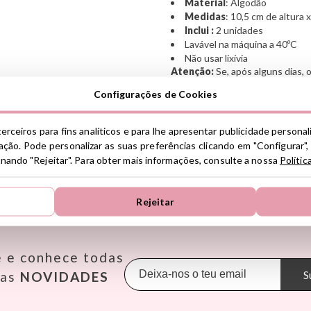
Material
: Algodão
Medidas
: 10,5 cm de altura 
Inclui :
2 unidades
Lavável na máquina a 40ºC
Não usar lixívia
Atenção:
Se, após alguns dias,
ponto, significa que a cola não
Configurações de Cookies
calor. Repete os passos novame
Ver información GPSR
erceiros para fins analíticos e para lhe apresentar publicidade persona
ção. Pode personalizar as suas preferências clicando em "Configurar",
Información sobre el fabrica
ionando "Rejeitar". Para obter mais informações, consulte a nossa
Polític
de la UE, que garantiza que 
regulaciones de acuerdo con 
ENCONTRE AS MELHORES MARCAS
de Productos (GPSR).
Rejeitar
Productos Infantiles Tutete 
Janod
Makedo
Oppi
Dirección: C/ Yecla 10, Políg
Molina de Segura, Murcia
KiddiKutter
Meli
Pasito a
dpd@tutete.com
e e conhece todas
Kids Concept
Mepal
Petit B
Konges Slojd
Mimi & Lula
Petit M
S
sas
NOVIDADES
La nina
Minikane
Plan Toy
Lassig
Miniland
Play & 
Liewood
Monbento
Primo