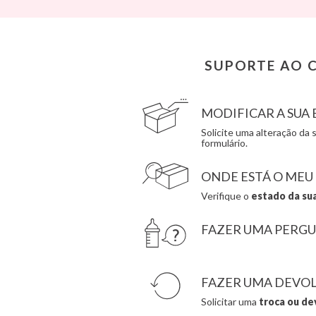
Cam Cam
Grech & Co
Chilly’s Bottles
Haba
Citron
Hape
Connetix
Hello Hossy
SUPORTE AO C
Cottonmoose
Herobility
Cristina de Jos'h
JaBaDaBaDo AB
MODIFICAR A SU
Solicite uma alteração d
formulário.
ONDE ESTÁ O MEU
Verifique o
estado da su
FAZER UMA PERG
FAZER UMA DEVO
Solicitar uma
troca ou de