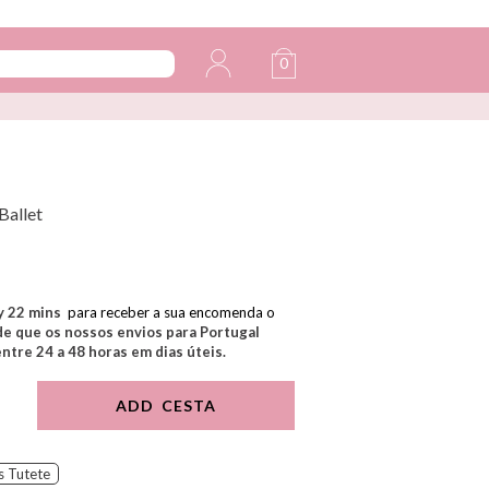
0
Ballet
y
22
mins
para receber a sua encomenda o
e que os nossos envios para Portugal
tre 24 a 48 horas em dias úteis.
ADD CESTA
s Tutete