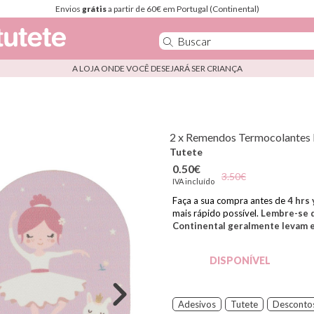
Envios
grátis
a partir de 60€ em Portugal (Continental)
A LOJA ONDE VOCÊ DESEJARÁ SER CRIANÇA
2 x Remendos Termocolantes 
Tutete
0.50€
3.50€
IVA incluído
Faça a sua compra antes de
4
hrs 
mais rápido possível.
Lembre-se d
Continental geralmente levam en
DISPONÍVEL
Adesivos
Tutete
Desconto