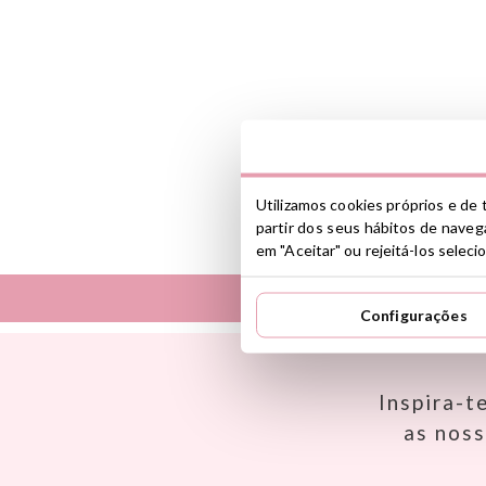
Utilizamos cookies próprios e de t
partir dos seus hábitos de navega
em "Aceitar" ou rejeitá-los selec
Configurações
Así
Dinkum Dolls
Babiators
Djeco
Banana Panda
Dock & Bay
Inspira-t
Banwood
Done by Deer
as nos
BIBS
Ettetete
Bling2O
Fresk
Bubblat Kids
Grapat