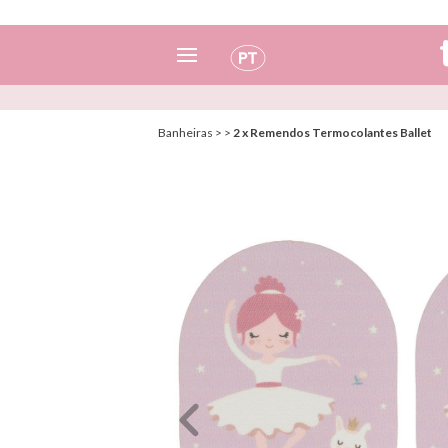
Espanhol
Banheiras
>
>
2 x Remendos Termocolantes Ballet
Italiano
Inglês
Português
Francês