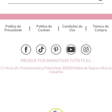
Connetix
Cottonmoose
Cristina de Jos'h
Dinkum Dolls
Política de
Política de
Condições de
Termos de
|
|
|
Djeco
Privacidade
Cookies
Uso
Compra
Dock & Bay
Done by Deer
Ettetete
Fresk
Grapat
PRODUCTOS INFANTILES TUTETE S.L.
Grech & Co
C/ Yecla 10, Pol.industrial La Polvorista,
30500 Molina de Segura, Murcia
Haba
Espanha
Hape
Hello Hossy
Herobility
JaBaDaBaDo AB
Janod
KiddiKutter