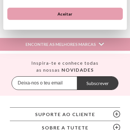
Comprimento da corrente: 5cm
A partir dos 3 anos
Aceitar
Ver información GPSR
Información sobre el fabricante y/o importador/distribuidor
dentro de la UE, que garantiza que el producto cumple con
los requisitos y regulaciones de acuerdo con la legislación
ENCONTRE AS MELHORES MARCAS
sobre Seguridad General de Productos (GPSR).
Productos Infantiles Tutete S.L.
Dirección: C/ Yecla 10, Polígono industrial La Polvorista,
Así
Inspira-te e conhece todas
30500, Molina de Segura, Murcia
Babiators
as nossas
NOVIDADES
dpd@tutete.com
Banana Panda
Banwood
Subscrever
BIBS
Bling2O
Bubblat Kids
Cam Cam
SUPORTE AO CLIENTE
Chilly’s Bottles
Citron
SOBRE A TUTETE