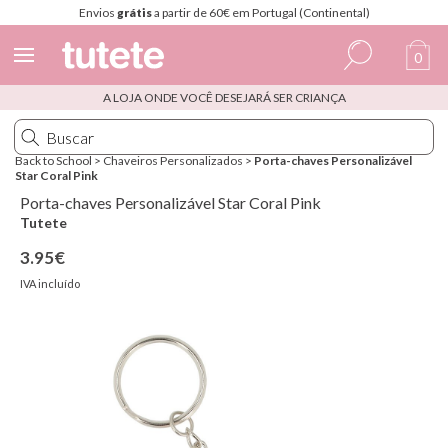
Envios
grátis
a partir de 60€ em Portugal (Continental)
0
A LOJA ONDE VOCÊ DESEJARÁ SER CRIANÇA
Espanhol
Italiano
Back to School
>
Chaveiros Personalizados
>
Porta-chaves Personalizável
Star Coral Pink
Inglês
Porta-chaves Personalizável Star Coral Pink
Português
Tutete
3.95€
Francês
IVA incluído