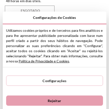
48 horas em dias úteis.
ESGOTADO
Configurações de Cookies
Por favor, avise-me quando voltar a
estar disponível
Utilizamos cookies próprios e de terceiros para fins analíticos e
Chaveiro Personalizado
Chaveiro Personalizado Tutete
para lhe apresentar publicidade personalizada com base num
Descontos Tutete
Descontos BACK TO SCHOOL
perfil criado a partir dos seus hábitos de navegação. Pode
personalizar as suas preferências clicando em "Configurar",
Regresso Às Aulas 2024
Chaveiros Tutete 2024
aceitar todos os cookies clicando em "Aceitar" ou rejeitá-los
selecionando "Rejeitar". Para obter mais informações, consulte
Chaveiros De Silicone Tutete 2024
Chaveiros Tutete Stars
a nossa
Política de Privacidade e Cookies
.
Chaveiros de silicone
Tutete
, para pendurar em mochilas,
estojos, casacos e nos quais você pode escrever o nome e os
dados do seu filho na parte de trás, com uma caneta, para localizar
Configurações
as coisas caso elas se percam
CARACTERÍSTICAS
Material: metal e silicone
Rejeitar
Medidas: 5,5 cm de diâmetro