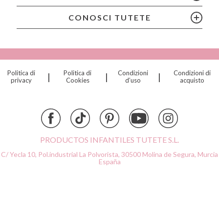
Chilly’s Bottles
Citron
CONOSCI TUTETE
Connetix
Cottonmoose
Cristina de Jos'h
Dinkum Dolls
Politica di
Politica di
Condizioni
Condizioni di
|
|
|
Djeco
privacy
Cookies
d’uso
acquisto
Dock & Bay
Done by Deer
Ettetete
Fresk
Grapat
PRODUCTOS INFANTILES TUTETE S.L.
Grech & Co
C/ Yecla 10, Pol.industrial La Polvorista,
30500 Molina de Segura, Murcia
Haba
España
Hape
Hello Hossy
Herobility
JaBaDaBaDo AB