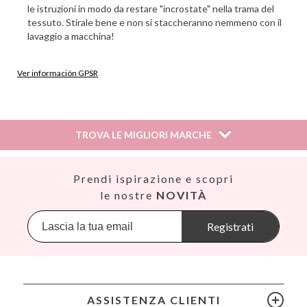
le istruzioni in modo da restare "incrostate" nella trama del
tessuto. Stirale bene e non si staccheranno nemmeno con il
lavaggio a macchina!
Ver información GPSR
Información sobre el fabricante y/o importador/distribuidor
dentro de la UE, que garantiza que el producto cumple con
los requisitos y regulaciones de acuerdo con la legislación
TROVA LE MIGLIORI MARCHE
sobre Seguridad General de Productos (GPSR).
Productos Infantiles Tutete S.L.
Dirección: C/ Yecla 10, Polígono industrial La Polvorista,
Así
Prendi ispirazione e scopri
30500, Molina de Segura, Murcia
Babiators
le nostre
NOVITÀ
dpd@tutete.com
Banana Panda
Banwood
Registrati
BIBS
Bling2O
Bubblat Kids
Cam Cam
ASSISTENZA CLIENTI