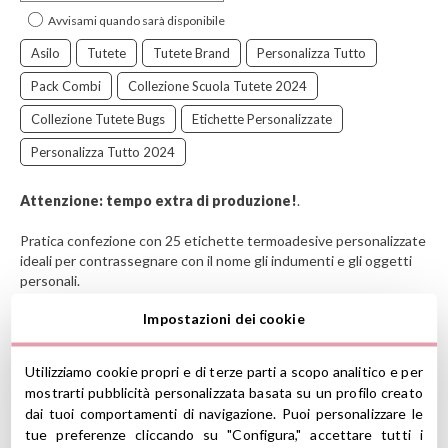
Avvisami quando sarà disponibile
Asilo
Tutete
Tutete Brand
Personalizza Tutto
Pack Combi
Collezione Scuola Tutete 2024
Collezione Tutete Bugs
Etichette Personalizzate
Personalizza Tutto 2024
Attenzione: tempo extra di produzione!
.
Pratica confezione con 25 etichette termoadesive personalizzate
ideali per contrassegnare con il nome gli indumenti e gli oggetti
personali.
Impostazioni dei cookie
Il pack include anche etichette adesive personalizzate da apporre
su libri, quaderni, pastelli, bicchiere, stoviglie, etichette per le
calzature.... e un simpatico portachiavi con lo stesso nome, da
Utilizziamo cookie propri e di terze parti a scopo analitico e per
appendere allo zainetto!
mostrarti pubblicità personalizzata basata su un profilo creato
dai tuoi comportamenti di navigazione. Puoi personalizzare le
Soluzione semplice per far riconoscere anche ai più piccoli le
tue preferenze cliccando su "Configura," accettare tutti i
proprie cose e cominciare sin dall'asilo ad averne cura.