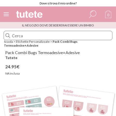
Dove si trova il mio ordine?
0
IL NEGOZIO DOVE DESIDERERAI ESSERE UN BIMBO
Spagnolo
Italiano
Scuola
>
Etichette Personalizzate
>
Pack Combi Bugs
Termoadesive+Adesive
Inglese
Pack Combi Bugs Termoadesive+Adesive
Portoghese
Tutete
24.95€
Francese
IVA inclusa