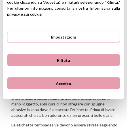
cookie cliccando su "Accetta," o rifiutarli selezionando "Rifiuta."
CONTENUTO
Per ulteriori informazioni, consulta la nostra
Informativa sulla
privacy e sui cookie
.
25 etichette termoadesive personalizzate.
29 etichette adesive personalizzate (Impermeabili)
12 etichette personalizzate per calzature.
1 portachiavi personalizzato da appendere (nome e disegno
Impostazioni
sono realizzati su vinile adesivo lavabile).
Foglio con le istruzioni per la corretta stiratura dell'etichetta
sugli indumenti.
Scrivi il nome che desideri nel box a destra.Lo stamperemo tale
Rifiuta
e quale su tutte le etichette del pack.
Hai a disposizione 3 linee da 11 caratteri cada una.
Accetta
CONSIGLI PER L'USO
Le etichette adesive sono resistenti anche al lavaggio nella
lavastoviglie a bassa temperatura, ciclo delicato. Se lavi a
mano l'oggetto, abbi cura di non sfregare con spugne
abrasive la zona dove è attaccata l'etichetta. Prima di lavare
assicurati che sia ben aderente e non presenti bolle d'aria.
Le etichette termoadesive devono essere stirate seguendo