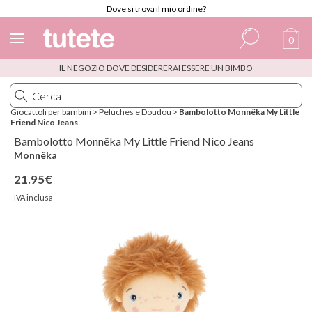
Dove si trova il mio ordine?
0
IL NEGOZIO DOVE DESIDERERAI ESSERE UN BIMBO
Spagnolo
Italiano
Giocattoli per bambini
>
Peluches e Doudou
>
Bambolotto Monnëka My Little
Friend Nico Jeans
Inglese
Bambolotto Monnëka My Little Friend Nico Jeans
Portoghese
Monnëka
21.95€
Francese
IVA inclusa