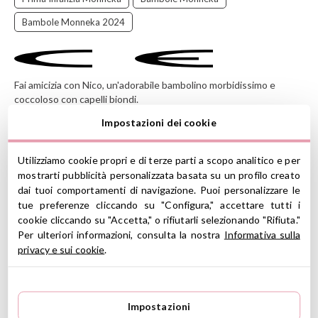
Bambole Monneka 2024
Fai amicizia con Nico, un'adorabile bambolino morbidissimo e
coccoloso con capelli biondi.
Diventerà l'amico preferito dei più piccoli.
Impostazioni dei cookie
Giocare con le bambole fomenta l'empatia, l'immaginazione e la
cratività. La bambola offre ai più piccoli conforto, sicurezza e
Utilizziamo cookie propri e di terze parti a scopo analitico e per
benessere a livello emotivo.
mostrarti pubblicità personalizzata basata su un profilo creato
dai tuoi comportamenti di navigazione. Puoi personalizzare le
CARATTERISTICHE
tue preferenze cliccando su "Configura," accettare tutti i
cookie cliccando su "Accetta," o rifiutarli selezionando "Rifiuta."
Materiale: 100% cotone, imbottitura e capelli in poliestere
Parte posteriore imbottita con palline di plastica, perchè
Per ulteriori informazioni, consulta la nostra
Informativa sulla
possa stare seduto
privacy e sui cookie
.
Include: bambolotto Nico
Misure: 30 cm di altezza
Lavabile a 30º (si consiglia il lavaggio a mano con detergente
delicato)
Impostazioni