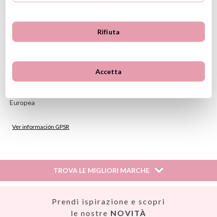
Non stirare
Non usare l'asciugatrice
Tenero lontano da fonti di calore
Conforme alle norme EN 71-1, EN 71-2, EN 71-3
Rifiuta
Direttiva 94/62/CE
A partire da 0 mesi
Cesta non inclusa, acquistabile separatamente
Accetta
(*) Marcato CE in conformità con la legislazione dell'Unione
Europea
Ver información GPSR
Información sobre el fabricante y/o importador/distribuidor
dentro de la UE, que garantiza que el producto cumple con
los requisitos y regulaciones de acuerdo con la legislación
TROVA LE MIGLIORI MARCHE
sobre Seguridad General de Productos (GPSR).
Productos Infantiles Tutete S.L.
Dirección: C/ Yecla 10, Polígono industrial La Polvorista,
Así
Prendi ispirazione e scopri
30500, Molina de Segura, Murcia
Babiators
le nostre
NOVITÀ
dpd@tutete.com