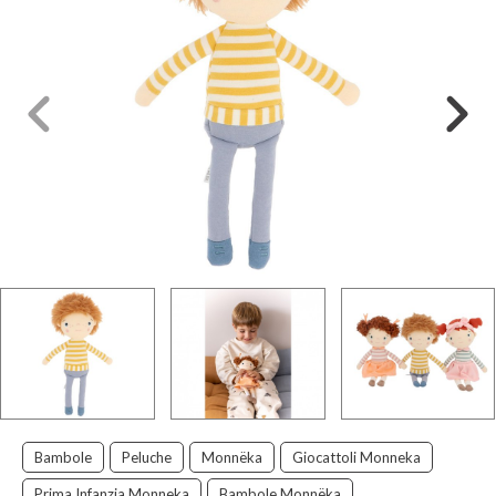
Bambole
Peluche
Monnëka
Giocattoli Monneka
Prima Infanzia Monneka
Bambole Monnëka