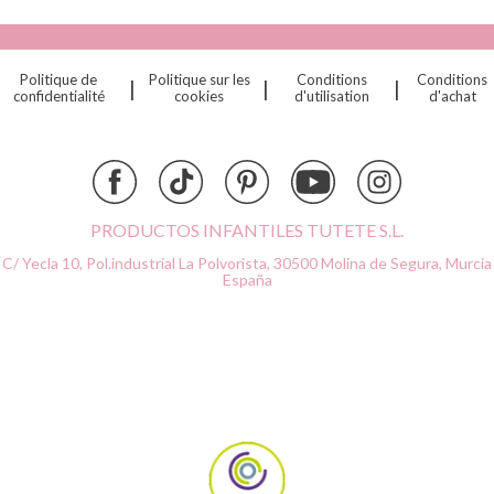
Cottonmoose
Cristina de Jos'h
Dinkum Dolls
Politique de
Politique sur les
Conditions
Conditions
|
|
|
Djeco
confidentialité
cookies
d'utilisation
d'achat
Dock & Bay
Done by Deer
Ettetete
Fresk
Grapat
PRODUCTOS INFANTILES TUTETE S.L.
Grech & Co
C/ Yecla 10, Pol.industrial La Polvorista,
30500 Molina de Segura, Murcia
Haba
España
Hape
Hello Hossy
Herobility
JaBaDaBaDo AB
Janod
KiddiKutter
Kids Concept