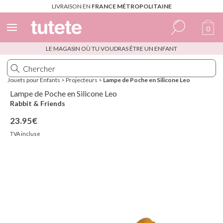
LIVRAISON EN
FRANCE MÉTROPOLITAINE
0
LE MAGASIN OÙ TU VOUDRAS ÊTRE UN ENFANT
Espagnol
Italien
Jouets pour Enfants
>
Projecteurs
>
Lampe de Poche en Silicone Leo
Anglais
Lampe de Poche en Silicone Leo
Rabbit & Friends
Portugais
23.95€
Français
TVA incluse