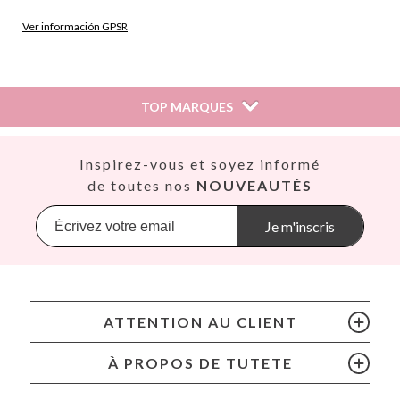
Ver información GPSR
Información sobre el fabricante y/o importador/distribuidor
dentro de la UE, que garantiza que el producto cumple con
los requisitos y regulaciones de acuerdo con la legislación
TOP MARQUES
sobre Seguridad General de Productos (GPSR).
Productos Infantiles Tutete S.L.
Dirección: C/ Yecla 10, Polígono industrial La Polvorista,
Así
Inspirez-vous et soyez informé
30500, Molina de Segura, Murcia
Babiators
de toutes nos
NOUVEAUTÉS
dpd@tutete.com
Banana Panda
Banwood
Je m'inscris
BIBS
Bling2O
Bubblat Kids
Cam Cam
ATTENTION AU CLIENT
Chilly’s Bottles
Citron
À PROPOS DE TUTETE
Connetix