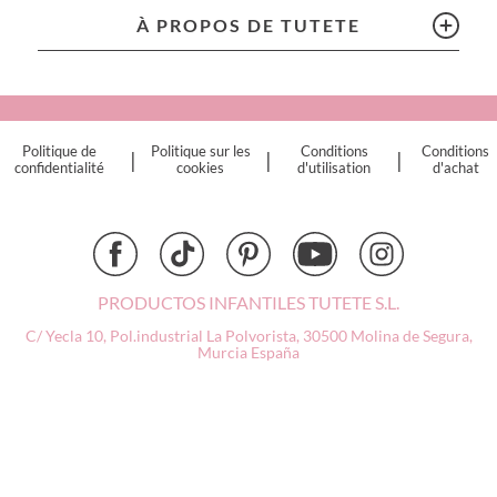
Citron
À PROPOS DE TUTETE
Connetix
Cottonmoose
Cristina de Jos'h
Dinkum Dolls
Politique de
Politique sur les
Conditions
Conditions
|
|
|
Djeco
confidentialité
cookies
d'utilisation
d'achat
Dock & Bay
Done by Deer
Ettetete
Fresk
Grapat
PRODUCTOS INFANTILES TUTETE S.L.
Grech & Co
C/ Yecla 10, Pol.industrial La Polvorista,
30500 Molina de Segura,
Haba
Murcia
España
Hape
Hello Hossy
Herobility
JaBaDaBaDo AB
Janod