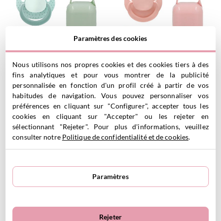
Paramètres des cookies
Nous utilisons nos propres cookies et des cookies tiers à des
Coffret Cadeau Retro
Coffret Cadeau Retro Nordic
fins analytiques et pour vous montrer de la publicité
Slimline Vert Clair
Blush Personnalisable
personnalisée en fonction d'un profil créé à partir de vos
12.95
€
12.95
€
habitudes de navigation. Vous pouvez personnaliser vos
préférences en cliquant sur "Configurer", accepter tous les
cookies en cliquant sur "Accepter" ou les rejeter en
sélectionnant "Rejeter". Pour plus d'informations, veuillez
VOIR LE PRODUIT
VOIR LE PRODUIT
consulter notre
Politique de confidentialité et de cookies
.
Paramètres
Rejeter
Peluche Son et Lumière Ours
Peluche Son et Lumière Ours