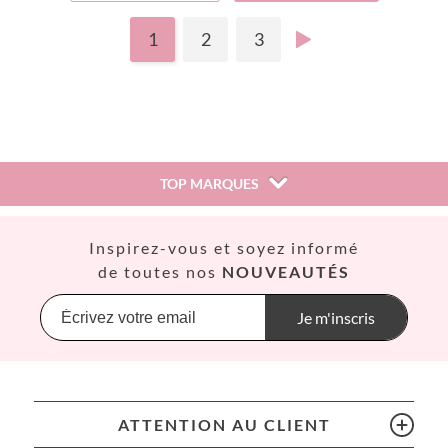
1
2
3
TOP MARQUES
Así
Inspirez-vous et soyez informé
Babiators
de toutes nos
NOUVEAUTÉS
Banana Panda
Banwood
Je m'inscris
BIBS
Bling2O
Bubblat Kids
Cam Cam
ATTENTION AU CLIENT
Chilly’s Bottles