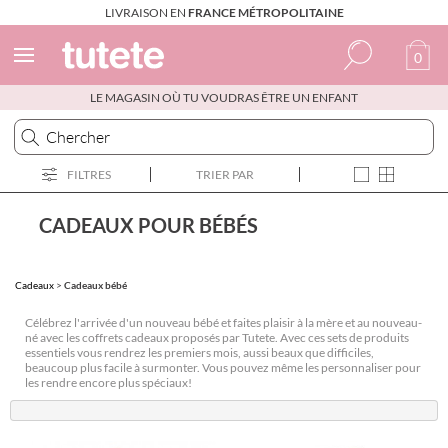
LIVRAISON EN
FRANCE MÉTROPOLITAINE
0
LE MAGASIN OÙ TU VOUDRAS ÊTRE UN ENFANT
Espagnol
Italien
FILTRES
TRIER PAR
Anglais
Portugais
CADEAUX POUR BÉBÉS
Français
Cadeaux
>
Cadeaux bébé
Célébrez l'arrivée d'un nouveau bébé et faites plaisir à la mère et au nouveau-
né avec les coffrets cadeaux proposés par Tutete. Avec ces sets de produits
essentiels vous rendrez les premiers mois, aussi beaux que difficiles,
beaucoup plus facile à surmonter. Vous pouvez même les personnaliser pour
les rendre encore plus spéciaux!