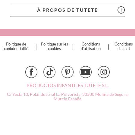
Chilly’s Bottles
Citron
À PROPOS DE TUTETE
Connetix
Cottonmoose
Cristina de Jos'h
Dinkum Dolls
Politique de
Politique sur les
Conditions
Conditions
|
|
|
Djeco
confidentialité
cookies
d'utilisation
d'achat
Dock & Bay
Done by Deer
Ettetete
Fresk
Grapat
PRODUCTOS INFANTILES TUTETE S.L.
Grech & Co
C/ Yecla 10, Pol.industrial La Polvorista,
30500 Molina de Segura,
Haba
Murcia
España
Hape
Hello Hossy
Herobility
JaBaDaBaDo AB