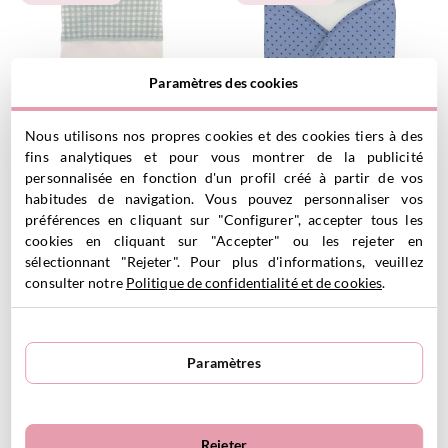
Paramètres des cookies
Nous utilisons nos propres cookies et des cookies tiers à des
fins analytiques et pour vous montrer de la publicité
Couverture Vichy Verte
Couverture d'Emmaillotage
Personnalisable
Mini Star Blue
personnalisée en fonction d'un profil créé à partir de vos
27.50
€
Personnalisable
habitudes de navigation. Vous pouvez personnaliser vos
15.00
€
préférences en cliquant sur "Configurer", accepter tous les
29.95€
cookies en cliquant sur "Accepter" ou les rejeter en
sélectionnant "Rejeter". Pour plus d'informations, veuillez
VOIR LE PRODUIT
VOIR LE PRODUIT
consulter notre
Politique de confidentialité et de cookies
.
Personnalisable
Personnalisable
Paramètres
Rejeter