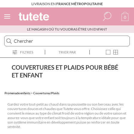
LIVRAISON EN
FRANCE MÉTROPOLITAINE
0
LE MAGASIN OÙ TU VOUDRAS ÊTRE UN ENFANT
Espagnol
Italien
FILTRES
TRIER PAR
Anglais
Portugais
COUVERTURES ET PLAIDS POUR BÉBÉ
ET ENFANT
Français
Promenade enfants
>
Couvertures/Plaids
Gardez votre tout-petit au chaud dans sa poussette ou son berceau avec les
couvertures douces et chaudes que Tutete vous offre. Choisissez celle qui
convient le mieux au type de climat froid de votre région ou de votre saison et
assurez-vous que votre enfant soit toujours à la température idéale pour que
son système immunitaire en développement puisse se renforcer en toute
sérénité.