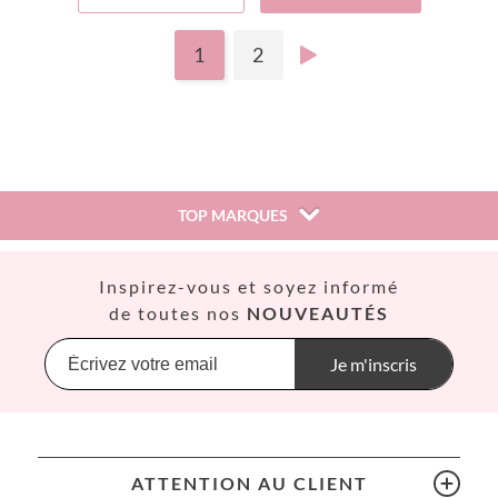
1
2
TOP MARQUES
Así
Inspirez-vous et soyez informé
Babiators
de toutes nos
NOUVEAUTÉS
Banana Panda
Banwood
Je m'inscris
BIBS
Bling2O
Bubblat Kids
Cam Cam
ATTENTION AU CLIENT