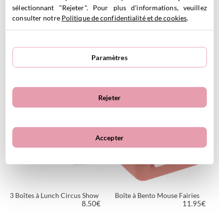
sélectionnant "Rejeter". Pour plus d'informations, veuillez
consulter notre
Politique de confidentialité et de cookies
.
3 Boîtes à Lunch Blossom
3 Boîtes à Lunch The Wooden
Paramètres
Birds
Boy
8.50
€
8.50
€
Rejeter
VOIR LE PRODUIT
VOIR LE PRODUIT
Accepter
3 Boîtes à Lunch Circus Show
Boîte à Bento Mouse Fairies
8.50
€
11.95
€