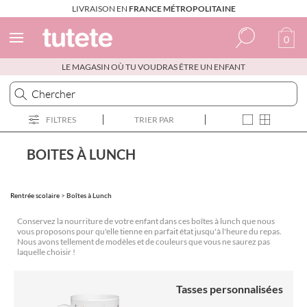
LIVRAISON EN
FRANCE MÉTROPOLITAINE
0
LE MAGASIN OÙ TU VOUDRAS ÊTRE UN ENFANT
Espagnol
Italien
FILTRES
TRIER PAR
Anglais
Portugais
BOITES À LUNCH
Français
Rentrée scolaire
>
Boîtes à Lunch
Conservez la nourriture de votre enfant dans ces boîtes à lunch que nous
vous proposons pour qu'elle tienne en parfait état jusqu'à l'heure du repas.
Nous avons tellement de modèles et de couleurs que vous ne saurez pas
laquelle choisir !
Tasses personnalisées