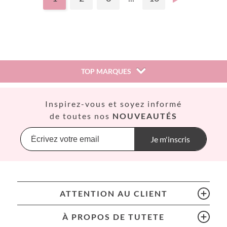
TOP MARQUES
Así
Inspirez-vous et soyez informé
Babiators
de toutes nos
NOUVEAUTÉS
Banana Panda
Banwood
Je m'inscris
BIBS
Bling2O
Bubblat Kids
Cam Cam
ATTENTION AU CLIENT
Chilly’s Bottles
Citron
À PROPOS DE TUTETE
Connetix