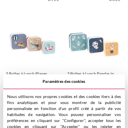
VOIR LE PRODUIT
VOIR LE PRODUIT
3 Boîtes à Lunch Planes
3 Boîtes à Lunch Pandas in
8.50
€
Space
Paramètres des cookies
8.50
€
Nous utilisons nos propres cookies et des cookies tiers à des
fins analytiques et pour vous montrer de la publicité
VOIR LE PRODUIT
VOIR LE PRODUIT
personnalisée en fonction d'un profil créé à partir de vos
habitudes de navigation. Vous pouvez personnaliser vos
préférences en cliquant sur "Configurer", accepter tous les
cookies en cliquant sur "Accepter" ou les rejeter en