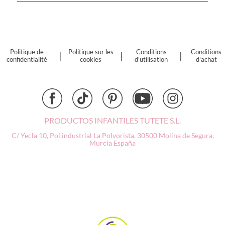
Cottonmoose
Cristina de Jos'h
Dinkum Dolls
Djeco
Politique de
Politique sur les
Conditions
Conditions
|
|
|
confidentialité
cookies
d'utilisation
d'achat
Dock & Bay
Done by Deer
Ettetete
Fresk
Grapat
PRODUCTOS INFANTILES TUTETE S.L.
Grech & Co
C/ Yecla 10, Pol.industrial La Polvorista,
30500 Molina de Segura,
Haba
Murcia
España
Hape
Hello Hossy
Herobility
JaBaDaBaDo AB
Janod
KiddiKutter
Kids Concept