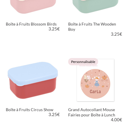
Boîte à Fruits Blossom Birds
Boîte à Fruits The Wooden
3.25
€
Boy
3.25
€
VOIR LE PRODUIT
VOIR LE PRODUIT
Personnalisable
Boîte à Fruits Circus Show
Grand Autocollant Mouse
3.25
€
Fairies pour Boîte à Lunch
4.00
€