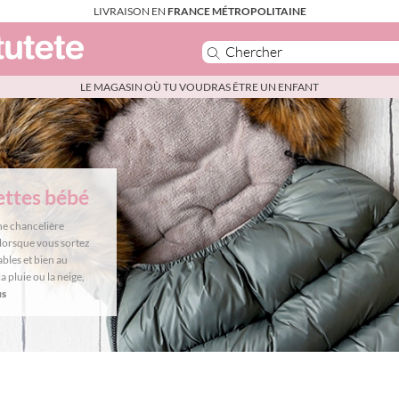
LIVRAISON EN
FRANCE MÉTROPOLITAINE
LE MAGASIN OÙ TU VOUDRAS ÊTRE UN ENFANT
ettes bébé
une chancelière
lorsque vous sortez
ables et bien au
a pluie ou la neige,
us