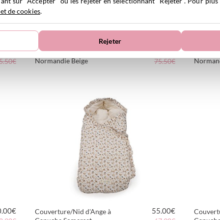
ant sur "Accepter" ou les rejeter en sélectionnant "Rejeter". Pour plus
 et de cookies
.
Rejeter
9.00
€
59.00
€
Nid d'Ange Tricot Groupe 0
Nid d'An
Normandie Beige
Normand
5.50€
75.50€
VOIR LE PRODUIT
0.00
€
55.00
€
Couverture/Nid d'Ange à
Couvert