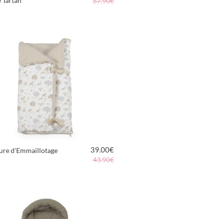
 Tartan
67.90€
VOIR LE PRODUIT
39.00
€
ure d'Emmaillotage
43.90€
VOIR LE PRODUIT