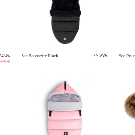
9.00
€
79.99
€
Sac Poussette Black
Sac Pous
3.90€
VOIR LE PRODUIT