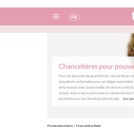
Espagnol
Italien
Anglais
Chancelières pour pouss
Portugais
Pour les périodes de grand froid, rien de tel qu'
Français
chaude et confortable pour protéger votre bébé 
de la maison avec la poussette. Ils seront confort
chaud, vous n'aurez donc pas à craindre le vent, l
parfaites pour les climats les plus froids.
Lire pl
Promenade enfants
>
Chancelières Bébé