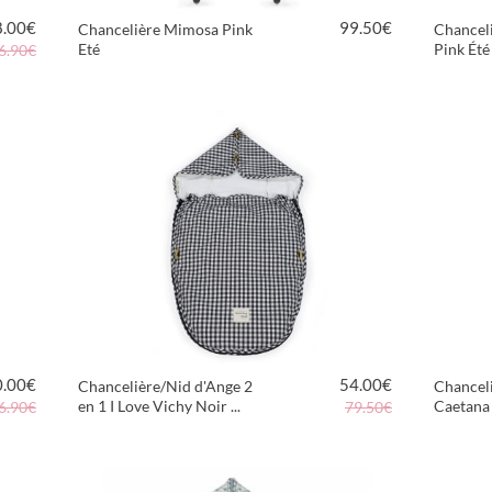
8.00
€
99.50
€
Chancelière Mimosa Pink
Chancel
Eté
Pink Été
6.90€
VOIR LE PRODUIT
0.00
€
54.00
€
Chancelière/Nid d'Ange 2
Chanceli
en 1 I Love Vichy Noir ...
Caetana
6.90€
79.50€
VOIR LE PRODUIT