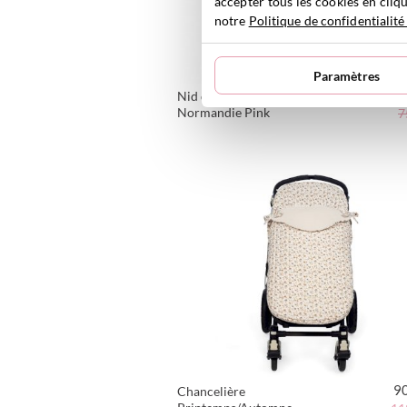
accepter tous les cookies en cliqu
notre
Politique de confidentialité
Paramètres
5
Nid d'Ange Tricot Groupe 0
Normandie Pink
7
VOIR LE PRODUIT
9
Chancelière