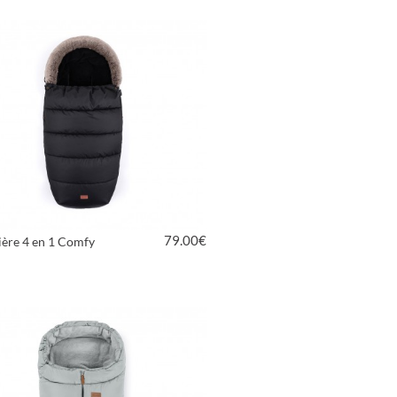
79.00
€
ière 4 en 1 Comfy
VOIR LE PRODUIT