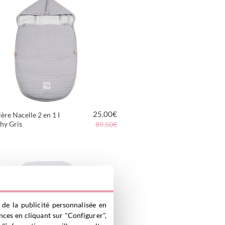
25.00
€
ère Nacelle 2 en 1 I
hy Gris
89.50€
VOIR LE PRODUIT
 de la publicité personnalisée en
nces en cliquant sur "Configurer",