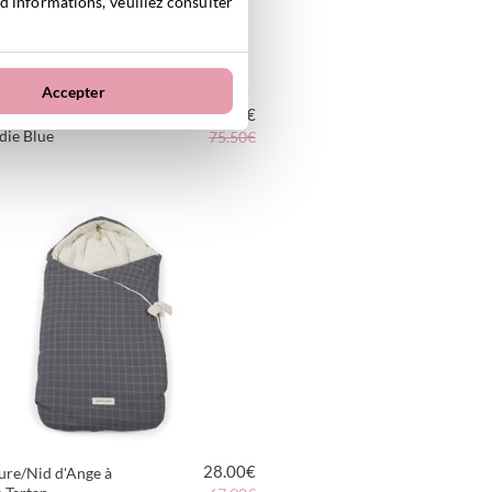
 d'informations, veuillez consulter
Accepter
59.00
€
ge Tricot Groupe 0
ie Blue
75.50€
VOIR LE PRODUIT
28.00
€
ure/Nid d'Ange à