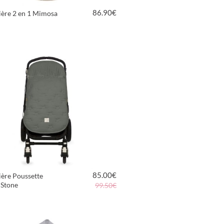
86.90
€
ière 2 en 1 Mimosa
VOIR LE PRODUIT
85.00
€
ère Poussette
 Stone
99.50€
VOIR LE PRODUIT