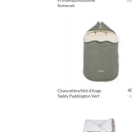
Printemps/Automne
11
Somerset
VOIR LE PRODUIT
4
Chancelière/Nid d'Ange
Teddy Paddington Vert
7
VOIR LE PRODUIT