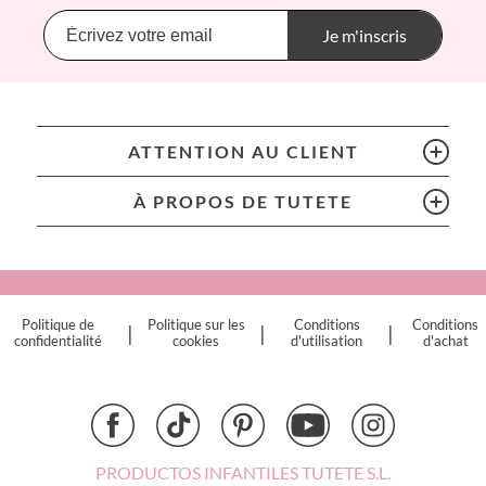
Banana Panda
Banwood
Je m'inscris
BIBS
Bling2O
Bubblat Kids
Cam Cam
ATTENTION AU CLIENT
Chilly’s Bottles
Citron
À PROPOS DE TUTETE
Connetix
Cottonmoose
Cristina de Jos'h
Dinkum Dolls
Politique de
Politique sur les
Conditions
Conditions
|
|
|
Djeco
confidentialité
cookies
d'utilisation
d'achat
Dock & Bay
Done by Deer
Ettetete
Fresk
Grapat
PRODUCTOS INFANTILES TUTETE S.L.