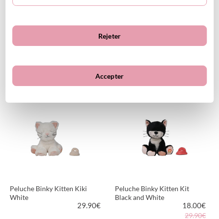
Rejeter
Poupée Dinkum Dogs Gizmo
Poupée Dinkum Dogs Goldie
64.90
€
64.90
€
Accepter
VOIR LE PRODUIT
VOIR LE PRODUIT
Peluche Binky Kitten Kiki
Peluche Binky Kitten Kit
White
Black and White
29.90
€
18.00
€
29.90€