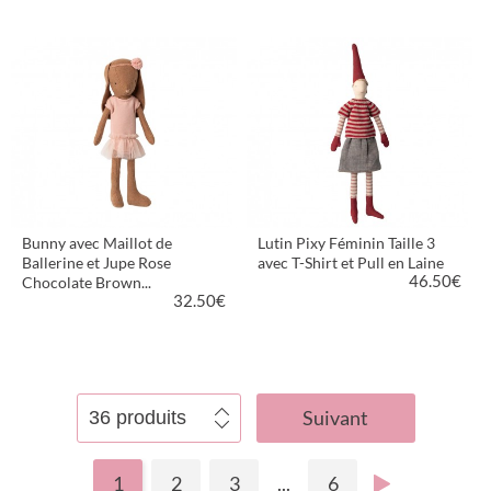
VOIR LE PRODUIT
VOIR LE PRODUIT
Bunny avec Maillot de
Lutin Pixy Féminin Taille 3
Ballerine et Jupe Rose
avec T-Shirt et Pull en Laine
46.50
€
Chocolate Brown...
32.50
€
VOIR LE PRODUIT
VOIR LE PRODUIT
Suivant
1
2
3
...
6