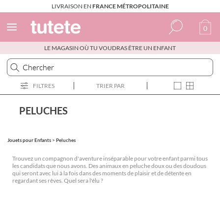
LIVRAISON EN
FRANCE MÉTROPOLITAINE
0
LE MAGASIN OÙ TU VOUDRAS ÊTRE UN ENFANT
Espagnol
Italien
FILTRES
TRIER PAR
Anglais
Portugais
PELUCHES
Français
Jouets pour Enfants
>
Peluches
Trouvez un compagnon d'aventure inséparable pour votre enfant parmi tous
les candidats que nous avons. Des animaux en peluche doux ou des doudous
qui seront avec lui à la fois dans des moments de plaisir et de détente en
regardant ses rêves. Quel sera l'élu ?