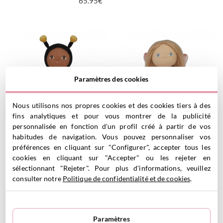
65.95
€
VOIR LE PRODUIT
VOIR LE PRODUIT
Paramètres des cookies
Nous utilisons nos propres cookies et des cookies tiers à des
fins analytiques et pour vous montrer de la publicité
Poupée Dinky Dinkum Billie
Poupée Dinky Dinkum Fairy
personnalisée en fonction d'un profil créé à partir de vos
Bumblebee
Fiona Pink
habitudes de navigation. Vous pouvez personnaliser vos
24.90
€
24.90
€
préférences en cliquant sur "Configurer", accepter tous les
cookies en cliquant sur "Accepter" ou les rejeter en
sélectionnant "Rejeter". Pour plus d'informations, veuillez
consulter notre
Politique de confidentialité et de cookies
.
VOIR LE PRODUIT
VOIR LE PRODUIT
Paramètres