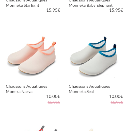
Monnëka Starlight
Monnëka Baby Elephant
15.95
€
15.95
€
VOIR LE PRODUIT
VOIR LE PRODUIT
Chaussons Aquatiques
Chaussons Aquatiques
Monëka Narval
Monnëka Seal
10.00
€
10.00
€
15.95€
15.95€
VOIR LE PRODUIT
VOIR LE PRODUIT