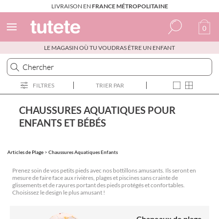
LIVRAISON EN
FRANCE MÉTROPOLITAINE
0
LE MAGASIN OÙ TU VOUDRAS ÊTRE UN ENFANT
Espagnol
Italien
FILTRES
TRIER PAR
Anglais
Portugais
CHAUSSURES AQUATIQUES POUR
ENFANTS ET BÉBÉS
Français
Articles de Plage
>
Chaussures Aquatiques Enfants
Prenez soin de vos petits pieds avec nos bottillons amusants. Ils seront en
mesure de faire face aux rivières, plages et piscines sans crainte de
glissements et de rayures portant des pieds protégés et confortables.
Choisissez le design le plus amusant !
Chapeaux de plage