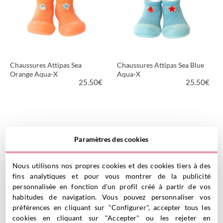
Chaussures Attipas Sea
Chaussures Attipas Sea Blue
Orange Aqua-X
Aqua-X
25.50
€
25.50
€
VOIR LE PRODUIT
VOIR LE PRODUIT
Paramètres des cookies
Nous utilisons nos propres cookies et des cookies tiers à des
fins analytiques et pour vous montrer de la publicité
personnalisée en fonction d'un profil créé à partir de vos
habitudes de navigation. Vous pouvez personnaliser vos
préférences en cliquant sur "Configurer", accepter tous les
Chaussures Attipas
Chaussons de Plage Sanjia
cookies en cliquant sur "Accepter" ou les rejeter en
Gradation Mint
Sea Creature/Sandy