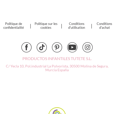
Cottonmoose
Cristina de Jos'h
Dinkum Dolls
Djeco
Politique de
Politique sur les
Conditions
Conditions
|
|
|
confidentialité
cookies
d'utilisation
d'achat
Dock & Bay
Done by Deer
Ettetete
Fresk
Grapat
PRODUCTOS INFANTILES TUTETE S.L.
Grech & Co
C/ Yecla 10, Pol.industrial La Polvorista,
30500 Molina de Segura,
Haba
Murcia
España
Hape
Hello Hossy
Herobility
JaBaDaBaDo AB
Janod
KiddiKutter
Kids Concept