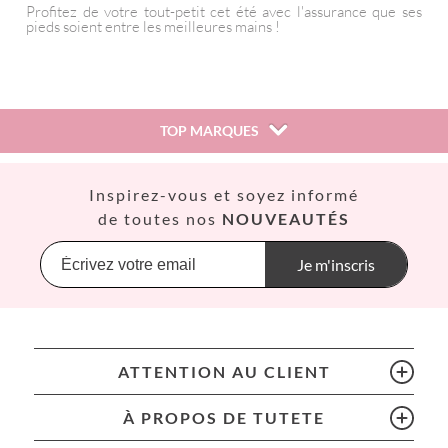
Profitez de votre tout-petit cet été avec l'assurance que ses
pieds soient entre les meilleures mains !
TOP MARQUES
Así
Inspirez-vous et soyez informé
Babiators
de toutes nos
NOUVEAUTÉS
Banana Panda
Banwood
Je m'inscris
BIBS
Bling2O
Bubblat Kids
Cam Cam
ATTENTION AU CLIENT
Chilly’s Bottles
Citron
À PROPOS DE TUTETE
Connetix