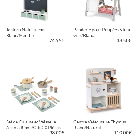
Tableau Noir Juncus
Penderie pour Poupées Viola
Blanc/Menthe
Gris/Blanc
74.95
€
48.50
€
VOIR LE PRODUIT
VOIR LE PRODUIT
Set de Cuisine et Vaisselle
Centre Vétérinaire Thymus
Aronia Blanc/Gris 20 Pièces
Blanc/Naturel
38.00
€
110.00
€