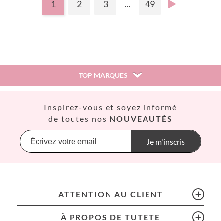
1
2
3
...
49
TOP MARQUES
Así
Inspirez-vous et soyez informé
Babiators
de toutes nos
NOUVEAUTÉS
Banana Panda
Banwood
Je m'inscris
BIBS
Bling2O
Bubblat Kids
Cam Cam
ATTENTION AU CLIENT
Chilly’s Bottles
Citron
À PROPOS DE TUTETE