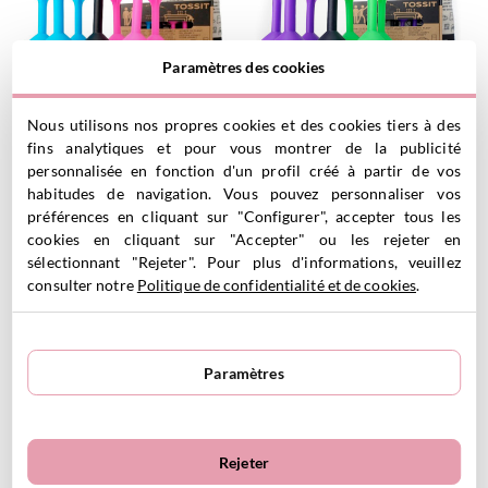
Paramètres des cookies
Nous utilisons nos propres cookies et des cookies tiers à des
Set Starter de 7 Fléchettes
Set Starter de 7 Fléchettes
Bleues et Roses en Silicone ...
Vertes et Violettes en
fins analytiques et pour vous montrer de la publicité
29.99
€
Silicone...
personnalisée en fonction d'un profil créé à partir de vos
29.99
€
habitudes de navigation. Vous pouvez personnaliser vos
préférences en cliquant sur "Configurer", accepter tous les
cookies en cliquant sur "Accepter" ou les rejeter en
VOIR LE PRODUIT
VOIR LE PRODUIT
sélectionnant "Rejeter". Pour plus d'informations, veuillez
consulter notre
Politique de confidentialité et de cookies
.
Paramètres
Set Starter de 7 Fléchettes
Set de 3 Fléchettes en Silicone
Rejeter
Jaunes et Bleues en Silicone ...
avec Ventouse Milky
29.99
€
11.99
€