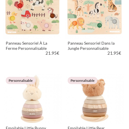
Panneau Sensoriel À La
Panneau Sensoriel Dans la
Ferme Personnalisable
Jungle Personnalisable
21.95
€
21.95
€
VOIR LE PRODUIT
VOIR LE PRODUIT
Personnalisable
Personnalisable
Empilable Little Bunny
Empilable Little Bear