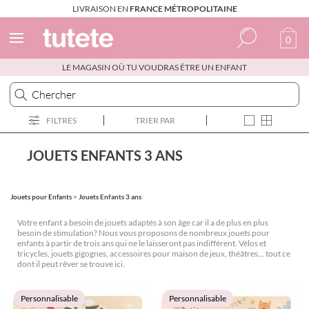
LIVRAISON EN
FRANCE MÉTROPOLITAINE
0
LE MAGASIN OÙ TU VOUDRAS ÊTRE UN ENFANT
Espagnol
Italien
FILTRES
TRIER PAR
Anglais
Portugais
JOUETS ENFANTS 3 ANS
Français
Jouets pour Enfants
>
Jouets Enfants 3 ans
Votre enfant a besoin de jouets adaptés à son âge car il a de plus en plus
besoin de stimulation? Nous vous proposons de nombreux jouets pour
enfants à partir de trois ans qui ne le laisseront pas indifférent. Vélos et
tricycles, jouets gigognes, accessoires pour maison de jeux, théâtres... tout ce
dont il peut rêver se trouve ici.
Personnalisable
Personnalisable