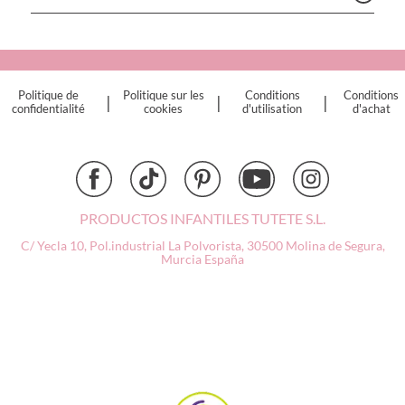
Connetix
Cottonmoose
Cristina de Jos'h
Dinkum Dolls
Politique de
Politique sur les
Conditions
Conditions
|
|
|
Djeco
confidentialité
cookies
d'utilisation
d'achat
Dock & Bay
Done by Deer
Ettetete
Fresk
Grapat
PRODUCTOS INFANTILES TUTETE S.L.
Grech & Co
C/ Yecla 10, Pol.industrial La Polvorista,
30500 Molina de Segura,
Haba
Murcia
España
Hape
Hello Hossy
Herobility
JaBaDaBaDo AB
Janod
KiddiKutter