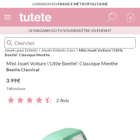
LIVRAISON EN
FRANCE MÉTROPOLITAINE
0
LE MAGASIN OÙ TU VOUDRAS ÊTRE UN ENFANT
Espagnol
Italien
Jouets pour Enfants
>
Jouets Enfants 3 ans
>
Mini Jouet Voiture \'Little
Beetle\' Classique Menthe
Anglais
Mini Jouet Voiture \'Little Beetle\' Classique Menthe
Portugais
Beetle Classical
3.99€
Français
TVA incluse
2 Avis