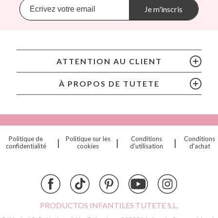
Banwood
Je m'inscris
BIBS
Bling2O
Bubblat Kids
Cam Cam
ATTENTION AU CLIENT
Chilly’s Bottles
Citron
À PROPOS DE TUTETE
Connetix
Cottonmoose
Cristina de Jos'h
Dinkum Dolls
Politique de
Politique sur les
Conditions
Conditions
|
|
|
Djeco
confidentialité
cookies
d'utilisation
d'achat
Dock & Bay
Done by Deer
Ettetete
Fresk
Grapat
PRODUCTOS INFANTILES TUTETE S.L.
Grech & Co