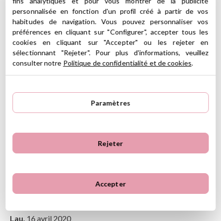
.
fins analytiques et pour vous montrer de la publicité
personnalisée en fonction d'un profil créé à partir de vos
(*) Ce produit est marqué CE conformément à la législation de
habitudes de navigation. Vous pouvez personnaliser vos
l'Union européenne
préférences en cliquant sur "Configurer", accepter tous les
cookies en cliquant sur "Accepter" ou les rejeter en
sélectionnant "Rejeter". Pour plus d'informations, veuillez
Ver información GPSR
consulter notre
Politique de confidentialité et de cookies
.
Información sobre el fabricante y/o importador/distribuidor
dentro de la UE, que garantiza que el producto cumple con
4.5
los requisitos y regulaciones de acuerdo con la legislación
5
1
sobre Seguridad General de Productos (GPSR).
Paramètres
4
1
Productos Infantiles Tutete S.L.
3
0
2 Avis
Dirección: C/ Yecla 10, Polígono industrial La Polvorista,
30500, Molina de Segura, Murcia
2
0
dpd@tutete.com
Rejeter
1
0
Avis clients
Ordenar
Accepter
Le plus récent
Notes les plus élevées
Plus vieux
Notes les plus basses
Lau,
16 avril 2020