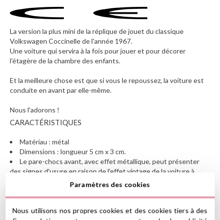
La version la plus mini de la réplique de jouet du classique
Volkswagen Coccinelle de l'année 1967.
Une voiture qui servira à la fois pour jouer et pour décorer
l'étagère de la chambre des enfants.
Et la meilleure chose est que si vous le repoussez, la voiture est
conduite en avant par elle-même.
Nous l'adorons !
CARACTÉRISTIQUES
Matériau : métal
Dimensions : longueur 5 cm x 3 cm.
Le pare-chocs avant, avec effet métallique, peut présenter
des signes d'usure en raison de l'effet vintage de la voiture à
partir de
Paramètres des cookies
3 ans
.
Nous utilisons nos propres cookies et des cookies tiers à des
Comprend le marquage CE sur l'étiquette