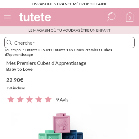
LIVRAISON EN
FRANCE MÉTROPOLITAINE
0
LE MAGASIN OÙ TU VOUDRAS ÊTRE UN ENFANT
Espagnol
Italien
Jouets pour Enfants
>
Jouets Enfants 1 an
>
Mes Premiers Cubes
d'Apprentissage
Anglais
Mes Premiers Cubes d'Apprentissage
Portugais
Baby to Love
22.90€
Français
TVA incluse
9 Avis