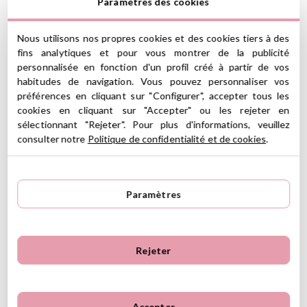
Paramètres des cookies
(*) Ce produit est marqué CE conformément à la législation de
l'Union européenne
Nous utilisons nos propres cookies et des cookies tiers à des
fins analytiques et pour vous montrer de la publicité
personnalisée en fonction d'un profil créé à partir de vos
Ver información GPSR
habitudes de navigation. Vous pouvez personnaliser vos
préférences en cliquant sur "Configurer", accepter tous les
Información sobre el fabricante y/o importador/distribuidor
cookies en cliquant sur "Accepter" ou les rejeter en
dentro de la UE, que garantiza que el producto cumple con
5
los requisitos y regulaciones de acuerdo con la legislación
sélectionnant "Rejeter". Pour plus d'informations, veuillez
5
8
sobre Seguridad General de Productos (GPSR).
consulter notre
Politique de confidentialité et de cookies
.
4
1
Productos Infantiles Tutete S.L.
3
0
9 Avis
Dirección: C/ Yecla 10, Polígono industrial La Polvorista,
30500, Molina de Segura, Murcia
2
0
dpd@tutete.com
Paramètres
1
0
Avis clients
Ordenar
Rejeter
Le plus récent
Notes les plus élevées
Plus vieux
Notes les plus basses
Mariabef,
28 juillet 2020
Le plus utile
Accepter