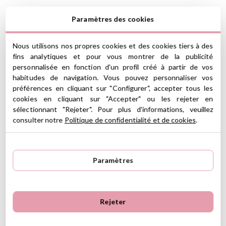
Paramètres des cookies
En tirant sur ses pattes, Jules, le chien hochet, se met à danser
Nous utilisons nos propres cookies et des cookies tiers à des
joyeusement. Quelle sensation amusante et surprenante pour
fins analytiques et pour vous montrer de la publicité
les mains des plus petits!
personnalisée en fonction d'un profil créé à partir de vos
Vous pouvez l'accrocher au berceau, à la poussette, dans la
habitudes de navigation. Vous pouvez personnaliser vos
voiture et même sur une arche de jeux.
préférences en cliquant sur "Configurer", accepter tous les
CARACTÉRISTIQUES
cookies en cliquant sur "Accepter" ou les rejeter en
sélectionnant "Rejeter". Pour plus d'informations, veuillez
Composition: Polyester
consulter notre
Politique de confidentialité et de cookies
.
Dimensions: 12 x 8,5 x 15 cm
Surface lavable
Compétences développées: vue, motricité, exploration et
audition
Paramètres
Avec un cordon pour pouvoir l'accrocher
À partir de 6 mois
(*) Ce produit est marqué CE conformément à la législation de
Rejeter
l'Union européenne