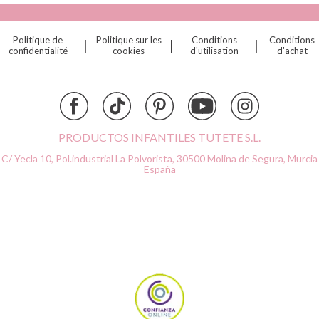
Cristina de Jos'h
Dinkum Dolls
Politique de
Politique sur les
Conditions
Conditions
|
|
|
Djeco
confidentialité
cookies
d'utilisation
d'achat
Dock & Bay
Done by Deer
Ettetete
Fresk
Grapat
PRODUCTOS INFANTILES TUTETE S.L.
Grech & Co
C/ Yecla 10, Pol.industrial La Polvorista,
30500 Molina de Segura, Murcia
Haba
España
Hape
Hello Hossy
Herobility
JaBaDaBaDo AB
Janod
KiddiKutter
Kids Concept
Konges Slojd