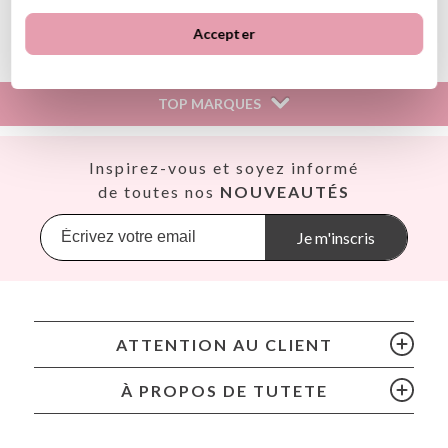
Ver información GPSR
Accepter
Información sobre el fabricante y/o importador/distribuidor
dentro de la UE, que garantiza que el producto cumple con
los requisitos y regulaciones de acuerdo con la legislación
TOP MARQUES
sobre Seguridad General de Productos (GPSR).
Productos Infantiles Tutete S.L.
Dirección: C/ Yecla 10, Polígono industrial La Polvorista,
Así
Inspirez-vous et soyez informé
30500, Molina de Segura, Murcia
Babiators
de toutes nos
NOUVEAUTÉS
dpd@tutete.com
Banana Panda
Banwood
Je m'inscris
BIBS
Bling2O
Bubblat Kids
Cam Cam
ATTENTION AU CLIENT
Chilly’s Bottles
Citron
À PROPOS DE TUTETE
Connetix
Cottonmoose