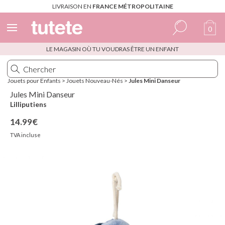
LIVRAISON EN
FRANCE MÉTROPOLITAINE
0
LE MAGASIN OÙ TU VOUDRAS ÊTRE UN ENFANT
Espagnol
Italien
Jouets pour Enfants
>
Jouets Nouveau-Nés
>
Jules Mini Danseur
Anglais
Jules Mini Danseur
Lilliputiens
Portugais
14.99€
Français
TVA incluse