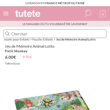
LIVRAISON EN
FRANCE MÉTROPOLITAINE
0
LE MAGASIN OÙ TU VOUDRAS ÊTRE UN ENFANT
Espagnol
Italien
Jouets pour Enfants
>
Puzzles Enfants
>
Jeu de Mémoire Animal Lotto
Anglais
Jeu de Mémoire Animal Lotto
Petit Monkey
Portugais
9.95€
6.00€
Français
TVA incluse