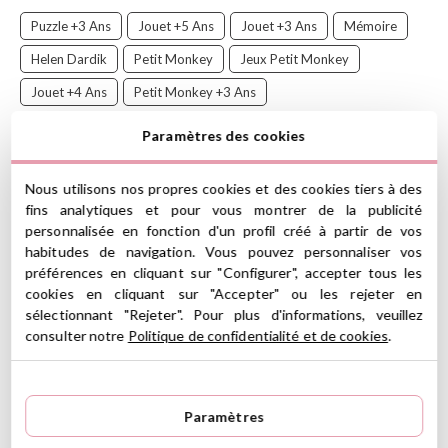
Puzzle +3 Ans
Jouet +5 Ans
Jouet +3 Ans
Mémoire
Helen Dardik
Petit Monkey
Jeux Petit Monkey
Jouet +4 Ans
Petit Monkey +3 Ans
Soldes Jouets Pour Enfants
Soldes Petit Monkey
Paramètres des cookies
Nous utilisons nos propres cookies et des cookies tiers à des
fins analytiques et pour vous montrer de la publicité
Ceci est une combinaison classique et jeu de mémoire pour les
personnalisée en fonction d'un profil créé à partir de vos
tout-petits.
habitudes de navigation. Vous pouvez personnaliser vos
Les 4 plateaux de jeu, forêt, mer, jungle et animaux sauvages sont
préférences en cliquant sur "Configurer", accepter tous les
magnifiquement illustrés par Helen Dardik.
cookies en cliquant sur "Accepter" ou les rejeter en
Chaque joueur choisit un plateau et les 24 cartes sont placées
sélectionnant "Rejeter". Pour plus d'informations, veuillez
face cachée sur la table. Le premier joueur retourne une carte
consulter notre
Politique de confidentialité et de cookies
.
pour voir si elle correspond à l'une des six images de son plateau.
S'il ne convient pas, retournez-le et le reste des joueurs doivent
mémoriser où il est placé, si cela correspond à leur planche.
Paramètres
CARACTÉRISTIQUES