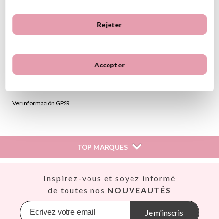
Matériau : bois
Rejeter
Dimensions de la boîte : 23,5 cm x 16 cm x 4,5 cm
4 planches et 24 images
à partir de 3 ans
Accepter
(*) Ce produit est marqué CE conformément à la législation de
l'Union européenne
Ver información GPSR
Información sobre el fabricante y/o importador/distribuidor
dentro de la UE, que garantiza que el producto cumple con
los requisitos y regulaciones de acuerdo con la legislación
TOP MARQUES
sobre Seguridad General de Productos (GPSR).
Productos Infantiles Tutete S.L.
Dirección: C/ Yecla 10, Polígono industrial La Polvorista,
Así
Inspirez-vous et soyez informé
30500, Molina de Segura, Murcia
Babiators
de toutes nos
NOUVEAUTÉS
dpd@tutete.com
Banana Panda
Banwood
Je m'inscris