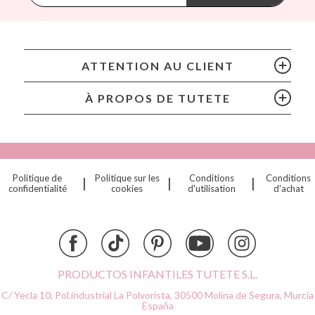
BIBS
Bling2O
Bubblat Kids
Cam Cam
ATTENTION AU CLIENT
Chilly’s Bottles
Citron
À PROPOS DE TUTETE
Connetix
Cottonmoose
Cristina de Jos'h
Dinkum Dolls
Politique de
Politique sur les
Conditions
Conditions
|
|
|
Djeco
confidentialité
cookies
d'utilisation
d'achat
Dock & Bay
Done by Deer
Ettetete
Fresk
Grapat
PRODUCTOS INFANTILES TUTETE S.L.
Grech & Co
C/ Yecla 10, Pol.industrial La Polvorista,
30500 Molina de Segura, Murcia
Haba
España