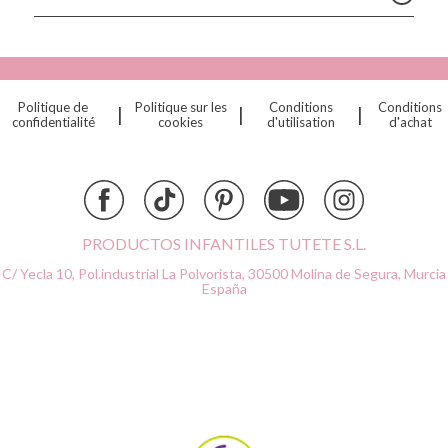
Connetix
Cottonmoose
Cristina de Jos'h
Dinkum Dolls
Politique de
Politique sur les
Conditions
Conditions
|
|
|
Djeco
confidentialité
cookies
d'utilisation
d'achat
Dock & Bay
Done by Deer
Ettetete
Fresk
Grapat
PRODUCTOS INFANTILES TUTETE S.L.
Grech & Co
C/ Yecla 10, Pol.industrial La Polvorista,
30500 Molina de Segura, Murcia
Haba
España
Hape
Hello Hossy
Herobility
JaBaDaBaDo AB
Janod
KiddiKutter