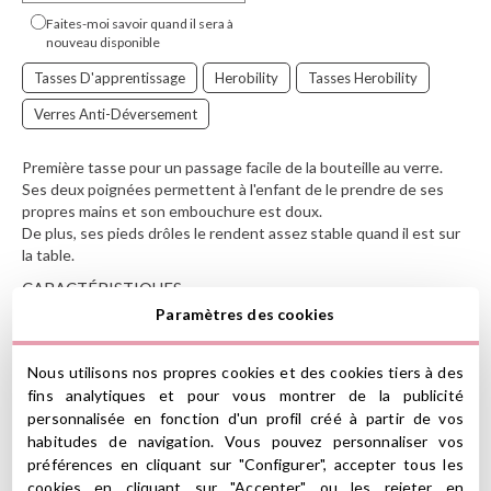
Faites-moi savoir quand il sera à
nouveau disponible
Tasses D'apprentissage
Herobility
Tasses Herobility
Verres Anti-Déversement
Première tasse pour un passage facile de la bouteille au verre.
Ses deux poignées permettent à l'enfant de le prendre de ses
propres mains et son embouchure est doux.
De plus, ses pieds drôles le rendent assez stable quand il est sur
la table.
CARACTÉRISTIQUES
Paramètres des cookies
Capacité 140 ml
Nous utilisons nos propres cookies et des cookies tiers à des
Avec capuchon de protection de la buse
fins analytiques et pour vous montrer de la publicité
personnalisée en fonction d'un profil créé à partir de vos
souple Poignées amovibles
habitudes de navigation. Vous pouvez personnaliser vos
Passe au
préférences en cliquant sur "Configurer", accepter tous les
lave-vaisselle Passe au micro-ondes Pour
cookies en cliquant sur "Accepter" ou les rejeter en