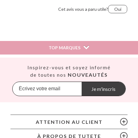
Cet avis vous a paru utile?
Oui
TOP MARQUES
Así
Inspirez-vous et soyez informé
Babiators
de toutes nos
NOUVEAUTÉS
Banana Panda
Banwood
Je m'inscris
BIBS
Bling2O
Bubblat Kids
Cam Cam
ATTENTION AU CLIENT
Chilly’s Bottles
Citron
À PROPOS DE TUTETE