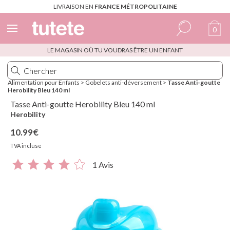
LIVRAISON EN
FRANCE MÉTROPOLITAINE
0
LE MAGASIN OÙ TU VOUDRAS ÊTRE UN ENFANT
Espagnol
Italien
Alimentation pour Enfants
>
Gobelets anti-déversement
>
Tasse Anti-goutte
Herobility Bleu 140 ml
Anglais
Tasse Anti-goutte Herobility Bleu 140 ml
Portugais
Herobility
10.99€
Français
TVA incluse
1 Avis