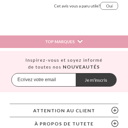
Cet avis vous a paru utile?
Oui
TOP MARQUES
Así
Inspirez-vous et soyez informé
Babiators
de toutes nos
NOUVEAUTÉS
Banana Panda
Banwood
Je m'inscris
BIBS
Bling2O
Bubblat Kids
Cam Cam
ATTENTION AU CLIENT
Chilly’s Bottles
Citron
À PROPOS DE TUTETE