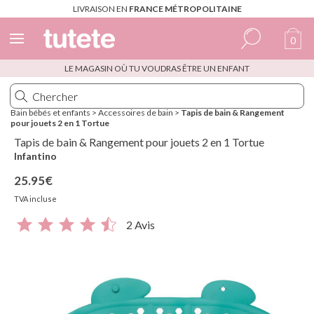
LIVRAISON EN
FRANCE MÉTROPOLITAINE
0
LE MAGASIN OÙ TU VOUDRAS ÊTRE UN ENFANT
Espagnol
Italien
Bain bébés et enfants
>
Accessoires de bain
>
Tapis de bain & Rangement
pour jouets 2 en 1 Tortue
Anglais
Tapis de bain & Rangement pour jouets 2 en 1 Tortue
Portugais
Infantino
25.95€
Français
TVA incluse
2 Avis