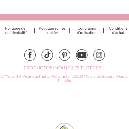
Connetix
Cottonmoose
Cristina de Jos'h
Dinkum Dolls
Politique de
Politique sur les
Conditions
Conditions
|
|
|
Djeco
confidentialité
cookies
d'utilisation
d'achat
Dock & Bay
Done by Deer
Ettetete
Fresk
Grapat
PRODUCTOS INFANTILES TUTETE S.L.
Grech & Co
C/ Yecla 10, Pol.industrial La Polvorista,
30500 Molina de Segura, Murcia
Haba
España
Hape
Hello Hossy
Herobility
JaBaDaBaDo AB
Janod
KiddiKutter