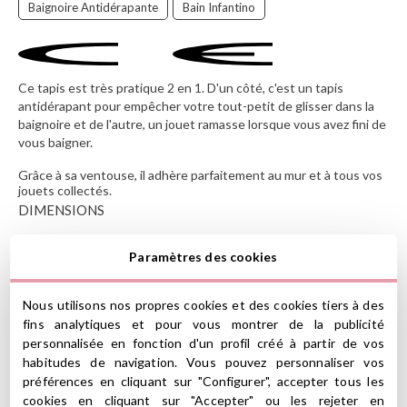
Baignoire Antidérapante
Bain Infantino
Ce tapis est très pratique 2 en 1. D'un côté, c'est un tapis
antidérapant pour empêcher votre tout-petit de glisser dans la
baignoire et de l'autre, un jouet ramasse lorsque vous avez fini de
vous baigner.
Grâce à sa ventouse, il adhère parfaitement au mur et à tous vos
jouets collectés.
DIMENSIONS
: longueur 76 cm x largeur 45 cm
Paramètres des cookies
à partir de 6 mois.
(*) Ce produit est marqué CE conformément à la législation de
l'Union européenne
Nous utilisons nos propres cookies et des cookies tiers à des
fins analytiques et pour vous montrer de la publicité
Ver información GPSR
personnalisée en fonction d'un profil créé à partir de vos
habitudes de navigation. Vous pouvez personnaliser vos
Información sobre el fabricante y/o importador/distribuidor
préférences en cliquant sur "Configurer", accepter tous les
dentro de la UE, que garantiza que el producto cumple con
cookies en cliquant sur "Accepter" ou les rejeter en
los requisitos y regulaciones de acuerdo con la legislación