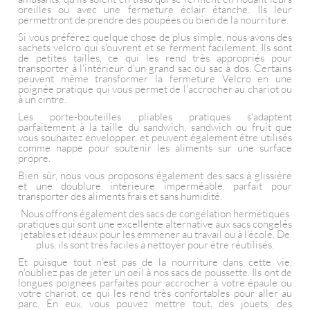
oreilles ou avec une fermeture éclair étanche. Ils leur
permettront de prendre des poupées ou bien de la nourriture.
Si vous préférez quelque chose de plus simple, nous avons des
sachets velcro qui s'ouvrent et se ferment facilement. Ils sont
de petites tailles, ce qui les rend très appropriés pour
transporter à l'intérieur d'un grand sac ou sac à dos. Certains
peuvent même transformer la fermeture Velcro en une
poignée pratique qui vous permet de l'accrocher au chariot ou
à un cintre.
Les porte-bouteilles pliables pratiques s'adaptent
parfaitement à la taille du sandwich, sandwich ou fruit que
vous souhaitez envelopper, et peuvent également être utilisés
comme nappe pour soutenir les aliments sur une surface
propre.
Bien sûr, nous vous proposons également des sacs à glissière
et une doublure intérieure imperméable, parfait pour
transporter des aliments frais et sans humidité.
Nous offrons également des sacs de congélation hermétiques
pratiques qui sont une excellente alternative aux sacs congelés
jetables et idéaux pour les emmener au travail ou à l'école. De
plus, ils sont très faciles à nettoyer pour être réutilisés.
Et puisque tout n'est pas de la nourriture dans cette vie,
n'oubliez pas de jeter un oeil à nos sacs de poussette. Ils ont de
longues poignées parfaites pour accrocher à votre épaule ou
votre chariot, ce qui les rend très confortables pour aller au
parc. En eux, vous pouvez mettre tout, des jouets, des