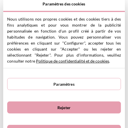
16.95
€
16.95
€
Paramètres des cookies
Nous utilisons nos propres cookies et des cookies tiers à des
VOIR LE PRODUIT
VOIR LE PRODUIT
Personnalisable
Personnalisable
fins analytiques et pour vous montrer de la publicité
personnalisée en fonction d'un profil créé à partir de vos
habitudes de navigation. Vous pouvez personnaliser vos
préférences en cliquant sur "Configurer", accepter tous les
cookies en cliquant sur "Accepter" ou les rejeter en
sélectionnant "Rejeter". Pour plus d'informations, veuillez
consulter notre
Politique de confidentialité et de cookies
.
Sac à Lunch Isotherme Circus
Sac à Lunch Isotherme The
Show Personnalisable
Wooden Boy Personnalisable
16.95
€
16.95
€
Paramètres
VOIR LE PRODUIT
VOIR LE PRODUIT
Rejeter
Personnalisable
Personnalisable