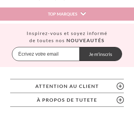
TOP MARQUES
Así
Inspirez-vous et soyez informé
Babiators
de toutes nos
NOUVEAUTÉS
Banana Panda
Banwood
Je m'inscris
BIBS
Bling2O
Bubblat Kids
Cam Cam
ATTENTION AU CLIENT
Chilly’s Bottles
Citron
À PROPOS DE TUTETE
Connetix
Cottonmoose
Cristina de Jos'h
Dinkum Dolls