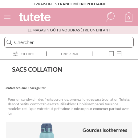
LIVRAISON EN
FRANCE MÉTROPOLITAINE
0
LE MAGASIN OÙ TU VOUDRAS ÊTRE UN ENFANT
Espagnol
Italien
FILTRES
TRIER PAR
Anglais
Portugais
SACS COLLATION
Français
Rentrée scolaire
>
Sacs goûter
Pour un sandwich, des fruits ou un jus, prenez l'un des sacs à collation Tutete.
Ils sont petits, confortables et réutilisables ! Choisissez parmi tous nos
modèles celui que votre tout-petit aime le mieux pour emmener partout avec
lui.
Gourdes isothermes