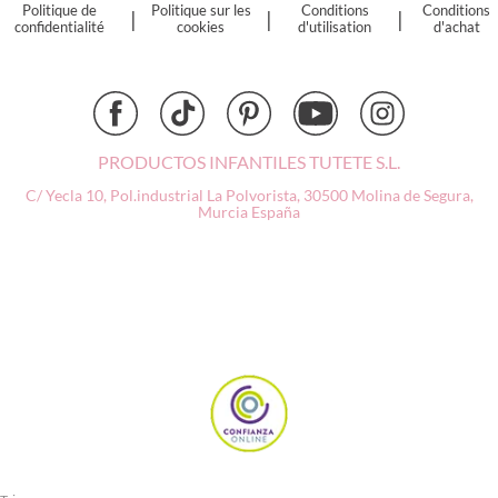
Djeco
Politique de
Politique sur les
Conditions
Conditions
|
|
|
confidentialité
cookies
d'utilisation
d'achat
Dock & Bay
Done by Deer
Ettetete
Fresk
Grapat
PRODUCTOS INFANTILES TUTETE S.L.
Grech & Co
C/ Yecla 10, Pol.industrial La Polvorista,
30500 Molina de Segura,
Haba
Murcia
España
Hape
Hello Hossy
Herobility
JaBaDaBaDo AB
Janod
KiddiKutter
Kids Concept
Konges Slojd
La nina
Lassig