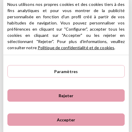
Nous utilisons nos propres cookies et des cookies tiers à des
fins analytiques et pour vous montrer de la publicité
personnalisée en fonction d'un profil créé à partir de vos
habitudes de navigation. Vous pouvez personnaliser vos
préférences en cliquant sur "Configurer", accepter tous les
cookies en cliquant sur "Accepter" ou les rejeter en
sélectionnant "Rejeter". Pour plus d'informations, veuillez
consulter notre
Politique de confidentialité et de cookies
.
Paramètres
Étui de Cuillères Replay pour Nourrissons
Couverts
Cuillère
Re-Play
Re-Play Vaisselle
Rejeter
Replay Fuchsia
Couverts Re-Play
Cuillère Re-Play
Le Cuillère pour nourrissons est conçue pour commencer à
Accepter
nourrir le bébé, après l'allaitement maternel, puis être utilisé par
l'enfant pour commence à manger seul.