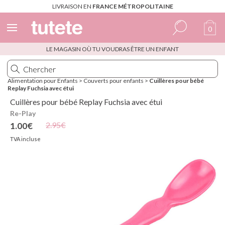
LIVRAISON EN
FRANCE MÉTROPOLITAINE
0
LE MAGASIN OÙ TU VOUDRAS ÊTRE UN ENFANT
Espagnol
Italien
Alimentation pour Enfants
>
Couverts pour enfants
>
Cuillères pour bébé
Replay Fuchsia avec étui
Anglais
Cuillères pour bébé Replay Fuchsia avec étui
Portugais
Re-Play
2.95€
1.00€
Français
TVA incluse