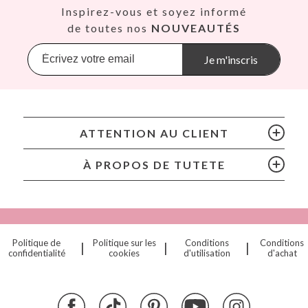
Así
30500, Molina de Segura, Murcia
Inspirez-vous et soyez informé
dpd@tutete.com
Babiators
de toutes nos
NOUVEAUTÉS
Banana Panda
Banwood
Je m'inscris
BIBS
Bling2O
Bubblat Kids
Cam Cam
ATTENTION AU CLIENT
Chilly’s Bottles
Citron
À PROPOS DE TUTETE
Connetix
Cottonmoose
Cristina de Jos'h
Dinkum Dolls
Politique de
Politique sur les
Conditions
Conditions
|
|
|
Djeco
confidentialité
cookies
d'utilisation
d'achat
Dock & Bay
Done by Deer
Ettetete