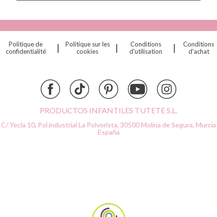
Cottonmoose
Cristina de Jos'h
Dinkum Dolls
Politique de
Politique sur les
Conditions
Conditions
|
|
|
Djeco
confidentialité
cookies
d'utilisation
d'achat
Dock & Bay
Done by Deer
Ettetete
Fresk
Grapat
PRODUCTOS INFANTILES TUTETE S.L.
Grech & Co
C/ Yecla 10, Pol.industrial La Polvorista,
30500 Molina de Segura, Murcia
Haba
España
Hape
Hello Hossy
Herobility
JaBaDaBaDo AB
Janod
KiddiKutter
Kids Concept