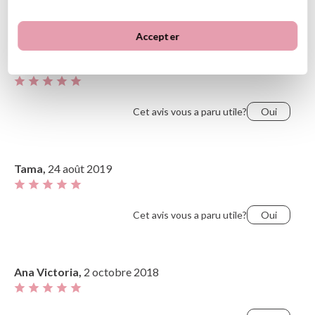
Avis clients
Ordenar
Le plus récent
Notes les plus élevées
Accepter
Plus vieux
Notes les plus basses
Guia,
9 septembre 2019
Le plus utile
Cet avis vous a paru utile?
Oui
Tama,
24 août 2019
Cet avis vous a paru utile?
Oui
Ana Victoria,
2 octobre 2018