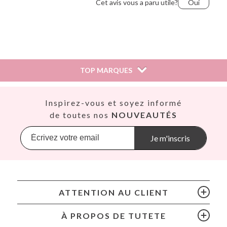
Cet avis vous a paru utile?
Oui
Miriam,
15 septembre 2018
TOP MARQUES
Cet avis vous a paru utile?
Oui
Así
Inspirez-vous et soyez informé
Babiators
de toutes nos
NOUVEAUTÉS
Banana Panda
Banwood
Je m'inscris
BIBS
Bling2O
Bubblat Kids
Cam Cam
ATTENTION AU CLIENT
Chilly’s Bottles
Citron
À PROPOS DE TUTETE
Connetix