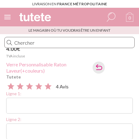
LIVRAISON EN
FRANCE MÉTROPOLITAINE
0
LE MAGASIN OÙ TU VOUDRAS ÊTRE UN ENFANT
Espagnol
Italien
4.00€
TVA incluse
Anglais
Verre Personnalisable Raton
Portugais
Laveur(+couleurs)
Tutete
Français
4 Avis
Ligne 1:
Ligne 2: