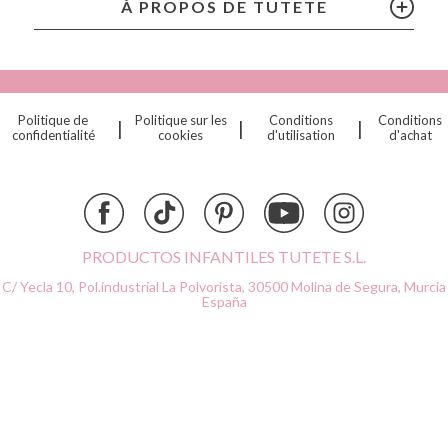
À PROPOS DE TUTETE
Connetix
Cet avis vous a paru utile?
Oui
Cottonmoose
Cristina de Jos'h
Dinkum Dolls
Isa94,
12 juin 2018
Politique de
Politique sur les
Conditions
Conditions
|
|
|
Djeco
confidentialité
cookies
d'utilisation
d'achat
Dock & Bay
Cet avis vous a paru utile?
Oui
Done by Deer
Ettetete
Fresk
Grapat
PRODUCTOS INFANTILES TUTETE S.L.
Grech & Co
C/ Yecla 10, Pol.industrial La Polvorista,
30500 Molina de Segura, Murcia
Haba
España
Hape
Hello Hossy
Herobility
JaBaDaBaDo AB
Janod