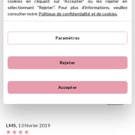
cookies en cliquant sur "Accepter" ou les rejeter en
sélectionnant "Rejeter". Pour plus d'informations, veuillez
Avis clients
Ordenar
consulter notre
Politique de confidentialité et de cookies
.
Le plus récent
Notes les plus élevées
Plus vieux
Notes les plus basses
Anto,
17 avril 2019
Paramètres
Le plus utile
Cet avis vous a paru utile?
Oui
Rejeter
Sofiabc,
12 avril 2019
Accepter
Cet avis vous a paru utile?
Oui
LMS,
13 février 2019