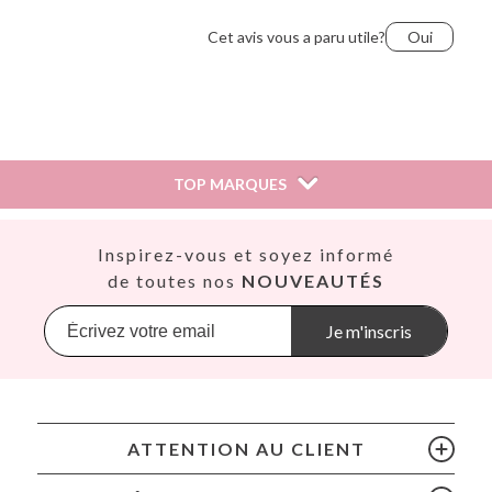
Cet avis vous a paru utile?
Oui
Ana 1985,
24 janvier 2019
TOP MARQUES
Cet avis vous a paru utile?
Oui
Así
Inspirez-vous et soyez informé
Babiators
de toutes nos
NOUVEAUTÉS
Marta,
20 octobre 2018
Banana Panda
Banwood
Je m'inscris
BIBS
Cet avis vous a paru utile?
Oui
Bling2O
Bubblat Kids
Cam Cam
Lmg,
8 septembre 2018
ATTENTION AU CLIENT
Chilly’s Bottles
Citron