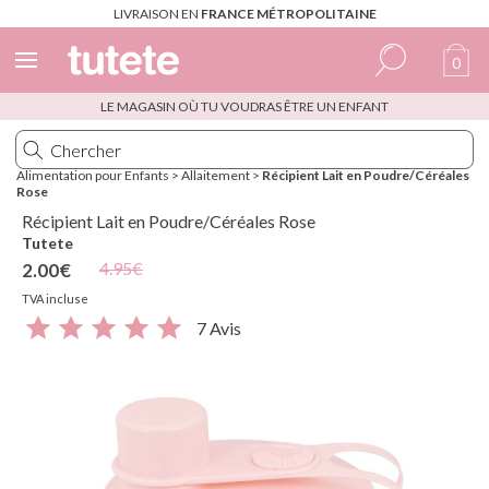
LIVRAISON EN
FRANCE MÉTROPOLITAINE
0
LE MAGASIN OÙ TU VOUDRAS ÊTRE UN ENFANT
Espagnol
Italien
Alimentation pour Enfants
>
Allaitement
>
Récipient Lait en Poudre/Céréales
Rose
Anglais
Récipient Lait en Poudre/Céréales Rose
Portugais
Tutete
4.95€
2.00€
Français
TVA incluse
7 Avis