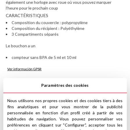
également une horloge avec roue où vous pouvez marquer
l'heure pour le prochain coup
CARACTÉRISTIQUES
Composition du couvercle : polypropylène
Composition du récipient : Polyéthylène
3 Compartiments séparés
Le bouchon a un
compteur sans BPA de 5 ml et 10 ml
Ver información GPSR
Información sobre el fabricante y/o importador/distribuidor
Paramètres des cookies
dentro de la UE, que garantiza que el producto cumple con
5
los requisitos y regulaciones de acuerdo con la legislación
5
4
sobre Seguridad General de Productos (GPSR).
Nous utilisons nos propres cookies et des cookies tiers à des
4
3
Productos Infantiles Tutete S.L.
fins analytiques et pour vous montrer de la publicité
3
0
7 Avis
Dirección: C/ Yecla 10, Polígono industrial La Polvorista,
personnalisée en fonction d'un profil créé à partir de vos
30500, Molina de Segura, Murcia
2
0
habitudes de navigation. Vous pouvez personnaliser vos
dpd@tutete.com
1
0
préférences en cliquant sur "Configurer", accepter tous les