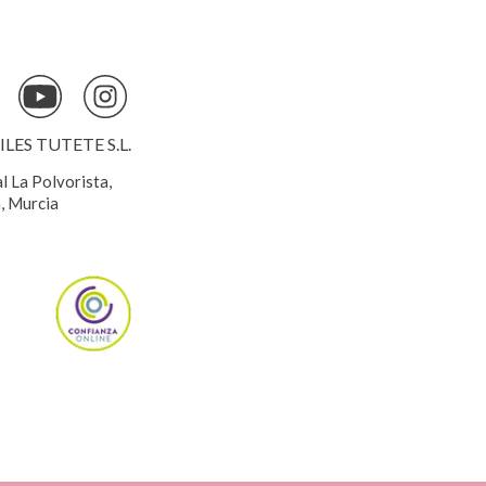
ES TUTETE S.L.
al La Polvorista,
, Murcia