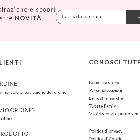
KiddiKutter
Makedo
Oppi
pirazione e scopri
Kids Concept
Meli
Pasito a
S.L.
Konges Slojd
Mepal
Petit B
R
ostre
NOVITÀ
La nina
Mimi & Lula
Petit M
Lassig
Minikane
Plan Toy
Liewood
Miniland
Play & 
Lilliputiens
Monbento
Primo
Little Dutch
Monnëka
Scoot an
Londji
Moulin Roty
Slipstop
LOVI
Nailmatic
Smartm
CONOSCI TUT
LIENTI
S.L.
Ludattica
NumNum
Stapelst
Lúdilo
Oli & Carol
Sticky 
La nostra storia
RDINE
Personalizzazioni
rima della preparazione dell'ordine
Le nostre marche
Tutete Family
 MIO ORDINE?
Vuoi diventare punto vend
ordine
.
Politica di privacy
PRODOTTO
Politica di Cookies