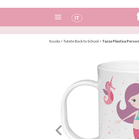
Spagnolo
Scuola
>
Tutete Back to School
>
Tazza Plastica Person
Italiano
Inglese
Portoghese
Francese