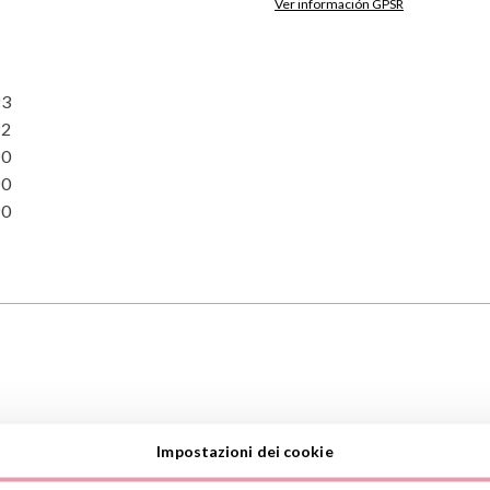
Ver información GPSR
Información sobre el fabrica
de la UE, que garantiza que 
regulaciones de acuerdo con 
3
de Productos (GPSR).
2
Productos Infantiles Tutete 
0
Dirección: C/ Yecla 10, Políg
Molina de Segura, Murcia
0
dpd@tutete.com
0
Impostazioni dei cookie
S.L.