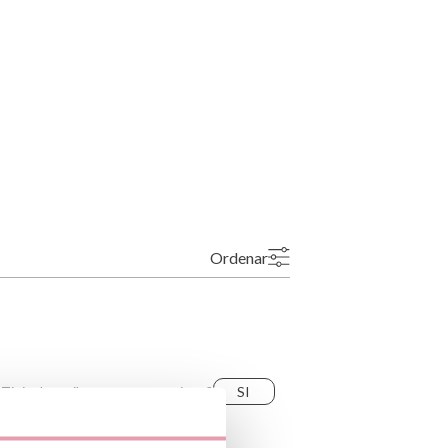
nte y/o importador/distribuidor dentro
el producto cumple con los requisitos y
la legislación sobre Seguridad General
S.L.
ono industrial La Polvorista, 30500,
Ordenar
Più recente
Voti più alti
Più vecchio
Voti più bassi
Il più utile
Ti risulta utile questa recensione?
SI