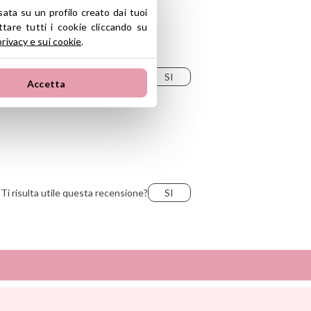
sata su un profilo creato dai tuoi
tare tutti i cookie cliccando su
privacy e sui cookie
.
Ti risulta utile questa recensione?
SI
Accetta
Ti risulta utile questa recensione?
SI
Sunnylife
Ti risulta utile questa recensione?
SI