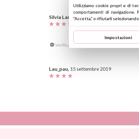
Utilizziamo cookie propri e di te
comportamenti di navigazione. P
Silvia Lancharro,
29 settembre 2019
"Accetta," o rifiutarli selezionando
Impostazioni
Verificata, raccolta da Productos infantiles 
Lau_pau,
15 settembre 2019
Verificata, raccolta da Productos infantiles 
Abril3,
28 agosto 2019
Así
Dinkum Dolls