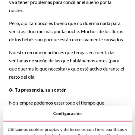
va a tener problemas para conciliar el sueño por la
noche.
Pero, ojo, tampoco es bueno que no duerma nada para
ver si así duerme más por la noche. Muchos de los lloros
de los bebés son porque están excesivamente cansados.
Nuestra recomendación es que tengas en cuenta las
ventanas de sueño de las que hablábamos antes (para
que duerma lo que necesita) y que esté activo durante el
resto del día.
8- Tu presencia, su sostén
No siempre podemos estar todo el tiempo que
quisiéramos con nuestro bebé, cada cual conoce sus
Configuración
circunstancias, pero qué duda cabe de que los bebés
agradecen estar con sus padres, sentir que les dedicas tu
Utilizamos cookies propias y de terceros con fines analíticos y