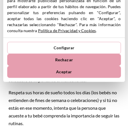
tiempo.
para mostrarte publicidad personalizada en función de un
perfil elaborado a partir de tus hábitos de navegación. Puedes
Si solo notan tu presencia cuando vas a acostarlos,
personalizar tus preferencias pulsando en "Configurar",
aceptar todas las cookies haciendo clic en "Aceptar", o
posiblemente no quieran dormirse justo por eso, por
rechazarlas seleccionando "Rechazar". Para más información
estar más tiempo a tu lado.
consulta nuestra
Política de Privacidad y Cookies
.
Juega con tu bebé, cántale… no solo a la hora de
dormirlo.
Configurar
Rechazar
9- La práctica hace al maestro
Aceptar
Tan importante como establecer unas rutinas de sueño
saludable es importante el mantenerlas.
Respeta sus horas de sueño todos los días (los bebés no
entienden de fines de semana o celebraciones) y si tú no
estás en ese momento, intenta que la persona que
acueste a tu bebé comprenda la importancia de seguir las
rutinas.