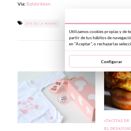
Vía:
Bafabrikken
DÍA DE LA MADRE
Utilizamos cookies propias y de t
partir de tus hábitos de navegaci
DIY CON LOS PEQUES
en "Aceptar", o rechazarlas sele
YOU 
Configurar
«TACITAS DE
EL DESAYUN