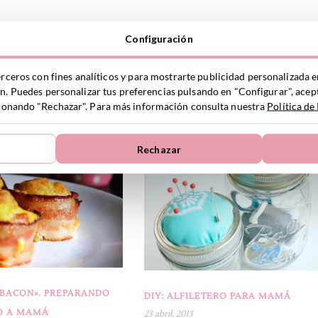
Configuración
SHA
erceros con fines analíticos y para mostrarte publicidad personalizada e
ón. Puedes personalizar tus preferencias pulsando en "Configurar", acept
/
REGALOS PARA PAPÁS Y MAMÁS
ccionando "Rechazar". Para más información consulta nuestra
Política de
MIGHT ALSO LIKE
Rechazar
 BACON». PREPARANDO
DIY: ALFILETERO PARA MAMÁ
O A MAMÁ
23 abril, 2013