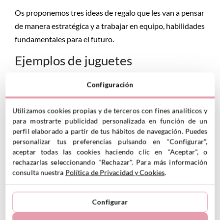
Os proponemos tres ideas de regalo que les van a pensar
de manera estratégica y a trabajar en equipo, habilidades
fundamentales para el futuro.
Ejemplos de juguetes
recomendados para niños de 7 a 9
Configuración
años
Utilizamos cookies propias y de terceros con fines analíticos y
para mostrarte publicidad personalizada en función de un
Juegos de mesa:
son una introducción divertida a la
perfil elaborado a partir de tus hábitos de navegación. Puedes
socialización, enseñándoles a seguir reglas y esperar
personalizar tus preferencias pulsando en "Configurar",
turnos.
Estos juegos
te garantizan horas de diversión
aceptar todas las cookies haciendo clic en "Aceptar", o
en familia y con amigos.
rechazarlas seleccionando "Rechazar". Para más información
consulta nuestra
Política de Privacidad y Cookies
.
Kits de ciencia y robótica:
los juguetes
STEM
les
permiten desarrollar habilidades de resolución de
problemas y creatividad.
Configurar