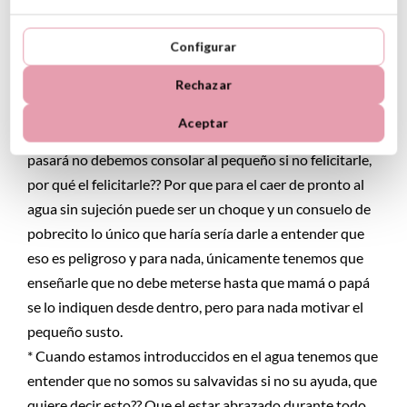
piernas introducidos en el agua jugaremos un poco a
salpicarnos y comenzaremos a introducirnos, primero
Configurar
echaremos al peque un poquito para atrás de tal manera
Rechazar
que saque los pies del agua y así los papás puedan
meterse sin riesgo y con el tiempo suficiente para
Aceptar
reaccionar en caso de chapuzón inoportuno, si esto
pasará no debemos consolar al pequeño si no felicitarle,
por qué el felicitarle?? Por que para el caer de pronto al
agua sin sujeción puede ser un choque y un consuelo de
pobrecito lo único que haría sería darle a entender que
eso es peligroso y para nada, únicamente tenemos que
enseñarle que no debe meterse hasta que mamá o papá
se lo indiquen desde dentro, pero para nada motivar el
pequeño susto.
* Cuando estamos introduccidos en el agua tenemos que
entender que no somos su salvavidas si no su ayuda, que
quiere decir esto?? Que el estar abrazado durante todo