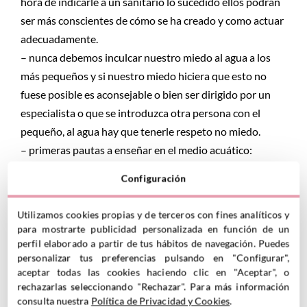
hora de indicarle a un sanitario lo sucedido ellos podrán
ser más conscientes de cómo se ha creado y como actuar
adecuadamente.
– nunca debemos inculcar nuestro miedo al agua a los
más pequeños y si nuestro miedo hiciera que esto no
fuese posible es aconsejable o bien ser dirigido por un
especialista o que se introduzca otra persona con el
pequeño, al agua hay que tenerle respeto no miedo.
– primeras pautas a enseñar en el medio acuático:
* Nunca nos tiramos y los adultos tampoco, recordemos
Configuración
que los pequeños les gusta imitar muchísimo y ese puede
ser el primer riesgo, debemos enseñarles a esperar e
Utilizamos cookies propias y de terceros con fines analíticos y
introducirse en el agua, como?? Sentados en el bordillo,
para mostrarte publicidad personalizada en función de un
nunca sentaremos al pequeño entre nuestras piernas
perfil elaborado a partir de tus hábitos de navegación. Puedes
personalizar tus preferencias pulsando en "Configurar",
por muy pequeño que sea, recordemos que no debemos
aceptar todas las cookies haciendo clic en "Aceptar", o
protegerles del agua si no enseñarles a disfrutarla,
rechazarlas seleccionando "Rechazar". Para más información
sentaremos al pequeño a nuestro lado con los pies o
consulta nuestra
Política de Privacidad y Cookies
.