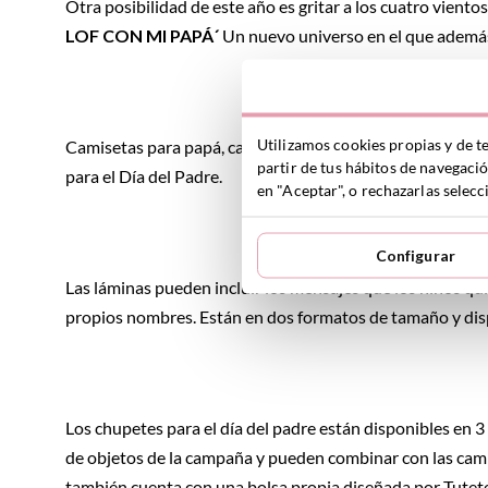
Otra posibilidad de este año es gritar a los cuatro vie
LOF CON MI PAPÁ´
Un nuevo universo en el que además 
Utilizamos cookies propias y de t
Camisetas para papá, camisetas para niños o hermanos, t
partir de tus hábitos de navegaci
para el Día del Padre.
en "Aceptar", o rechazarlas sele
Configurar
Las láminas pueden incluir los mensajes que los niños qui
propios nombres. Están en dos formatos de tamaño y disp
Los chupetes para el día del padre están disponibles en 3 
de objetos de la campaña y pueden combinar con las ca
también cuenta con una bolsa propia diseñada por Tutete