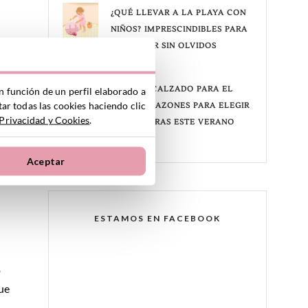
¿QUÉ LLEVAR A LA PLAYA CON
NIÑOS? IMPRESCINDIBLES PARA
DISFRUTAR SIN OLVIDOS
18 junio, 2026
¿BUSCAS CALZADO PARA EL
n función de un perfil elaborado a
s
ar todas las cookies haciendo clic
AGUA? 5 RAZONES PARA ELEGIR
 Privacidad y Cookies
.
CANGREJERAS ESTE VERANO
5 junio, 2026
Aceptar
ESTAMOS EN FACEBOOK
o
ue