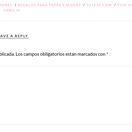
IONES
/
REGALOS PARA PAPÁS Y MAMÁS
/
TUTETE.COM
/
VIDA E
FAMILIA
EAVE A REPLY
blicada.
Los campos obligatorios están marcados con
*