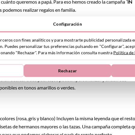
ntos cuánto queremos a papá. Para eso hemos creado la campaña
´IN
podemos realizar regalos en familia.
Configuración
erceros con fines analíticos y para mostrarte publicidad personalizada e
azas para papá, láminas personalizadas o chupetes personalizado
ón. Puedes personalizar tus preferencias pulsando en "Configurar", acept
ccionando "Rechazar". Para más información consulta nuestra
Política de
Rechazar
eran dedicar a sus padres, se pueden personalizar y añadir sus
onibles en tonos amarillos o verdes.
colores (rosa, gris y blanco) Incluyen la misma leyenda que el rest
misetas de hermanos mayores o las tazas. Una campaña completa q
 para que podamos elaborar el pack de regalo perfecto.