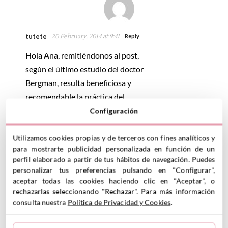
tutete
20 February, 2014 at 9:41
Reply
Hola Ana, remitiéndonos al post,
según el último estudio del doctor
Bergman, resulta beneficiosa y
recomendable la práctica del
colecho para los peques hasta los
Configuración
3 años. Hay distintas corrientes y
distintas formas de entender la
Utilizamos cookies propias y de terceros con fines analíticos y
para mostrarte publicidad personalizada en función de un
práctica y de llevarla a cabo.
perfil elaborado a partir de tus hábitos de navegación. Puedes
Desde aquí animamos a otras
personalizar tus preferencias pulsando en "Configurar",
mamás que nos leen a que te
aceptar todas las cookies haciendo clic en "Aceptar", o
rechazarlas seleccionando "Rechazar". Para más información
comenten, sus experiencias y
consulta nuestra
Política de Privacidad y Cookies
.
puntos de vista
Un abrazo!