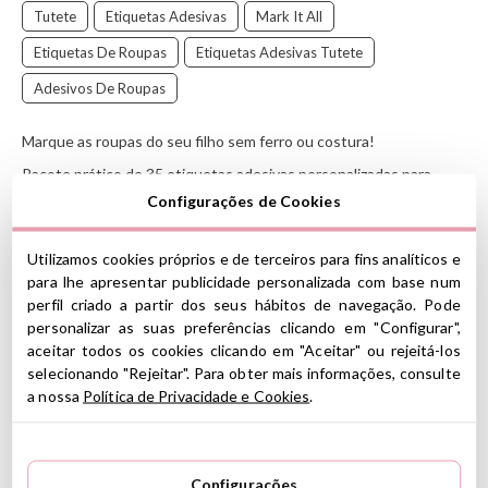
Tutete
Etiquetas Adesivas
Mark It All
Etiquetas De Roupas
Etiquetas Adesivas Tutete
Adesivos De Roupas
Marque as roupas do seu filho sem ferro ou costura!
Pacote prático de 35 etiquetas adesivas personalizadas para
têxteis. Perfeito para etiquetar roupas temporariamente
Configurações de Cookies
!
Utilizamos cookies próprios e de terceiros para fins analíticos e
Com as etiquetas adesivas, você pode identificar as roupas do
para lhe apresentar publicidade personalizada com base num
seu filho, são perfeitas para escolas, creches e aulas de esportes.
perfil criado a partir dos seus hábitos de navegação. Pode
São ótimos, pois não precisam de ferro, basta pressionar a
personalizar as suas preferências clicando em "Configurar",
etiqueta da peça que você vai personalizar. Você pode removê-lo
aceitar todos os cookies clicando em "Aceitar" ou rejeitá-los
quando precisar, pois é um produto temporário e resiste à
selecionando "Rejeitar". Para obter mais informações, consulte
lavagem na máquina de lavar
a nossa
Política de Privacidade e Cookies
.
.
CARACTERÍSTICAS
Configurações