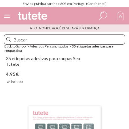
Envios
grátis
a partir de 60€ em Portugal (Continental)
0
A LOJA ONDE VOCÊ DESEJARÁ SER CRIANÇA
Espanhol
Italiano
Back to School
>
Adesivos Personalizados
>
35 etiquetas adesivas para
roupas Sea
Inglês
35 etiquetas adesivas para roupas Sea
Português
Tutete
4.95€
Francês
IVA incluído