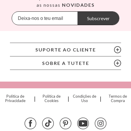
Babiators
as nossas
NOVIDADES
dpd@tutete.com
Banana Panda
Banwood
Subscrever
BIBS
Bling2O
Bubblat Kids
Cam Cam
SUPORTE AO CLIENTE
Chilly’s Bottles
Citron
SOBRE A TUTETE
Connetix
Cottonmoose
Cristina de Jos'h
Dinkum Dolls
Política de
Política de
Condições de
Termos de
|
|
|
Djeco
Privacidade
Cookies
Uso
Compra
Dock & Bay
Done by Deer
Ettetete
Fresk