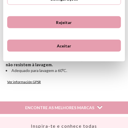
Inclui 35 etiquetas adesivas com o nome que você quiser.
Cada adesivo mede: 20 x 13 cm.
O nome que você escolher será impresso em todas as
Rejeitar
etiquetas da embalagem.
Você pode escrever 2 linhas de até 11 caracteres cada.
Eles são colocados nas etiquetas de cuidado ou de marca da
roupa.
Aceitar
Não é permanente.
Alta aderência.
Não coloque diretamente no tecido, pois as etiquetas
não resistem à lavagem.
Adequado para lavagem a 60ºC.
Ver información GPSR
Información sobre el fabricante y/o importador/distribuidor
dentro de la UE, que garantiza que el producto cumple con
los requisitos y regulaciones de acuerdo con la legislación
ENCONTRE AS MELHORES MARCAS
sobre Seguridad General de Productos (GPSR).
Productos Infantiles Tutete S.L.
Dirección: C/ Yecla 10, Polígono industrial La Polvorista,
Así
Inspira-te e conhece todas
30500, Molina de Segura, Murcia