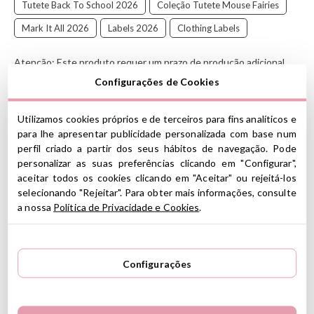
Tutete Back To School 2026
Coleção Tutete Mouse Fairies
Mark It All 2026
Labels 2026
Clothing Labels
Atenção: Este produto requer um prazo de produção adicional.
Configurações de Cookies
Pacote prático com 25 etiquetas termocolantes personalizadas,
ideal para identificar a roupa da sua criança de forma rápida,
duradoura e eficaz.
Utilizamos cookies próprios e de terceiros para fins analíticos e
As etiquetas termocolantes são perfeitas para utilização na
para lhe apresentar publicidade personalizada com base num
escola, creche, atividades desportivas ou qualquer situação em
perfil criado a partir dos seus hábitos de navegação. Pode
que seja importante identificar peças de vestuário e evitar perdas
personalizar as suas preferências clicando em "Configurar",
ou trocas.
aceitar todos os cookies clicando em "Aceitar" ou rejeitá-los
selecionando "Rejeitar". Para obter mais informações, consulte
CARACTERÍSTICAS
a nossa
Política de Privacidade e Cookies
.
Conteúdo:
• 25 etiquetas termocolantes personalizáveis com o nome que
desejar
• 20 etiquetas retangulares e 5 etiquetas circulares
Configurações
• Folha de instruções para aplicação nas peças de roupa
• Excelente aderência e acabamento em tecidos de algodão
Medidas: