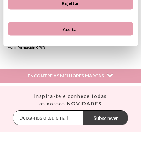
Rejeitar
• Etiquetas retangulares: 5 cm x 1,5 cm
• Etiquetas circulares: 2,5 cm de diâmetro
Personalização:
• Possibilidade de incluir até 3 linhas de texto
Aceitar
• Máximo de 11 caracteres por linha
Ver información GPSR
Información sobre el fabricante y/o importador/distribuidor
dentro de la UE, que garantiza que el producto cumple con
los requisitos y regulaciones de acuerdo con la legislación
ENCONTRE AS MELHORES MARCAS
sobre Seguridad General de Productos (GPSR).
Productos Infantiles Tutete S.L.
Dirección: C/ Yecla 10, Polígono industrial La Polvorista,
Así
Inspira-te e conhece todas
30500, Molina de Segura, Murcia
Babiators
as nossas
NOVIDADES
dpd@tutete.com
Banana Panda
Banwood
Subscrever
BIBS
Bling2O
Bubblat Kids