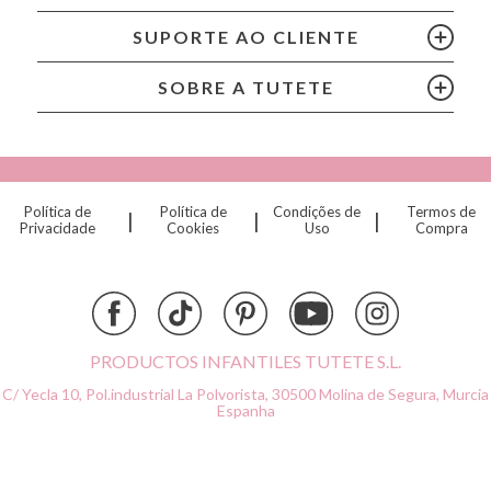
Cam Cam
SUPORTE AO CLIENTE
Chilly’s Bottles
Citron
SOBRE A TUTETE
Connetix
Cottonmoose
Cristina de Jos'h
Dinkum Dolls
Política de
Política de
Condições de
Termos de
|
|
|
Djeco
Privacidade
Cookies
Uso
Compra
Dock & Bay
Done by Deer
Ettetete
Fresk
Grapat
PRODUCTOS INFANTILES TUTETE S.L.
Grech & Co
C/ Yecla 10, Pol.industrial La Polvorista,
30500 Molina de Segura, Murcia
Haba
Espanha
Hape
Hello Hossy
Herobility