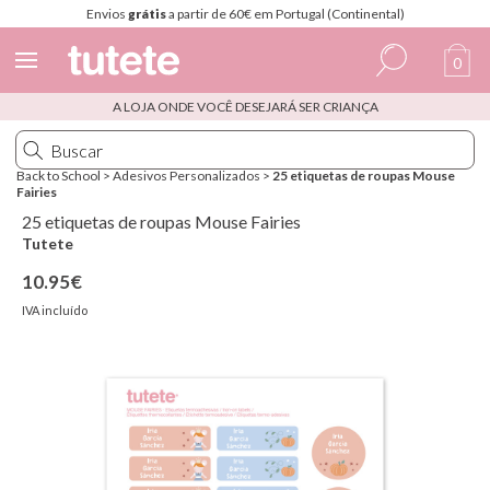
Envios
grátis
a partir de 60€ em Portugal (Continental)
0
A LOJA ONDE VOCÊ DESEJARÁ SER CRIANÇA
Espanhol
Italiano
Back to School
>
Adesivos Personalizados
>
25 etiquetas de roupas Mouse
Fairies
Inglês
25 etiquetas de roupas Mouse Fairies
Português
Tutete
10.95€
Francês
IVA incluído