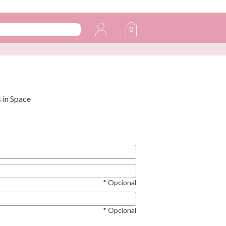
0
 in Space
* Opcional
* Opcional