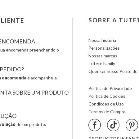
Londji
Moulin Roty
Slipstop
LOVI
Nailmatic
Smartm
Ludattica
NumNum
Stapelst
SOBRE A TUTE
LIENTE
Lúdilo
Oli & Carol
Sticky 
Maileg
Omy
Sunnylif
Nossa história
A ENCOMENDA
Personalizações
a sua encomenda preenchendo o
Nossas marcas
Tutete Family
 PEDIDO?
Quer ser nosso Ponto de 
a encomenda
e acompanhe-a.
Política de Privacidade
UNTA SOBRE UM PRODUTO
Política de Cookies
Condições de Uso
Termos de Compra
LUÇÃO
volução
de um produto.
PRODUCTOS INFANTIL