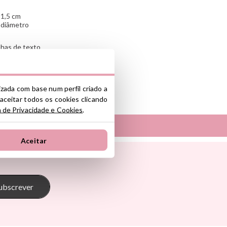
 1,5 cm
e diâmetro
inhas de texto
inha
lizada com base num perfil criado a
 aceitar todos os cookies clicando
nte y/o importador/distribuidor dentro
a de Privacidade e Cookies
.
el producto cumple con los requisitos y
la legislación sobre Seguridad General
Aceitar
S.L.
Tambú
ono industrial La Polvorista, 30500,
 Pasito
The Cotton Cloud
oum
Theraline
onkey
Trixie
ubscrever
s
Tutete
Go
Vilac
Walking Mum
d Ride
Way To Play