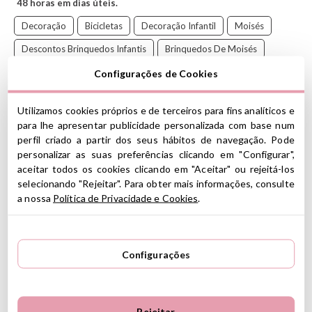
48 horas em dias úteis.
Decoração
Bicicletas
Decoração Infantil
Moisés
Descontos Brinquedos Infantis
Brinquedos De Moisés
Descontos Moses
Configurações de Cookies
Utilizamos cookies próprios e de terceiros para fins analíticos e
para lhe apresentar publicidade personalizada com base num
perfil criado a partir dos seus hábitos de navegação. Pode
Os 6 tubos de cores vivas são ótimos para decorar os raios da sua
personalizar as suas preferências clicando em "Configurar",
bicicleta. Eles se prendem facilmente aos raios da bicicleta e são
aceitar todos os cookies clicando em "Aceitar" ou rejeitá-los
refletivos, para que as crianças tenham uma aparência melhor
selecionando "Rejeitar". Para obter mais informações, consulte
durante as caminhadas ao parque, quando vão à escola ou até
a nossa
Política de Privacidade e Cookies
.
mesmo no escuro
.
CARACTERÍSTICAS
Configurações
Medidas aproximadas: 7,4 cm de altura x 5 cm de diâmetro
Adequado para raios com diâmetros de 1,8 a 2,2 mm
Inclui 12 tubos de rádio em 6 cores
Eles refletem a luz assim que acendem
Rejeitar