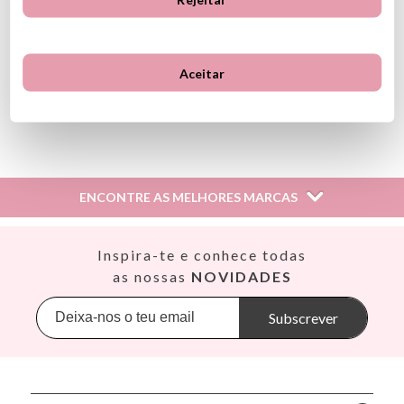
Fácil de instalar
(*) Este produto inclui a marcação CE de acordo com a legislação
da União Europeia
Aceitar
Ver información GPSR
Información sobre el fabricante y/o importador/distribuidor
dentro de la UE, que garantiza que el producto cumple con
los requisitos y regulaciones de acuerdo con la legislación
ENCONTRE AS MELHORES MARCAS
sobre Seguridad General de Productos (GPSR).
Productos Infantiles Tutete S.L.
Dirección: C/ Yecla 10, Polígono industrial La Polvorista,
Así
Inspira-te e conhece todas
30500, Molina de Segura, Murcia
Babiators
as nossas
NOVIDADES
dpd@tutete.com
Banana Panda
Banwood
Subscrever
BIBS
Bling2O
Bubblat Kids