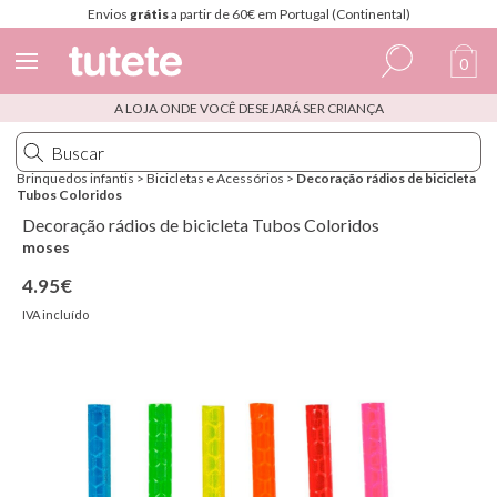
Envios
grátis
a partir de 60€ em Portugal (Continental)
0
A LOJA ONDE VOCÊ DESEJARÁ SER CRIANÇA
Espanhol
Italiano
Brinquedos infantis
>
Bicicletas e Acessórios
>
Decoração rádios de bicicleta
Tubos Coloridos
Inglês
Decoração rádios de bicicleta Tubos Coloridos
Português
moses
4.95€
Francês
IVA incluído