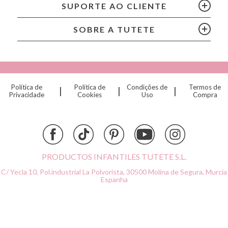
Cam Cam
SUPORTE AO CLIENTE
Chilly’s Bottles
Citron
SOBRE A TUTETE
Connetix
Cottonmoose
Cristina de Jos'h
Dinkum Dolls
Política de
Política de
Condições de
Termos de
|
|
|
Djeco
Privacidade
Cookies
Uso
Compra
Dock & Bay
Done by Deer
Ettetete
Fresk
Grapat
PRODUCTOS INFANTILES TUTETE S.L.
Grech & Co
C/ Yecla 10, Pol.industrial La Polvorista,
30500 Molina de Segura, Murcia
Haba
Espanha
Hape
Hello Hossy
Herobility