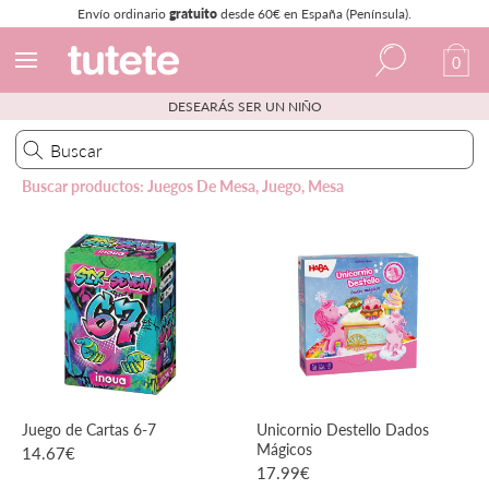
Envío ordinario
gratuito
desde 60€ en España (Península).
0
DESEARÁS SER UN NIÑO
Español
Italiano
Buscar productos: Juegos De Mesa, Juego, Mesa
Inglés
Portugués
Francés
Juego de Cartas 6-7
Unicornio Destello Dados
Mágicos
14.67
€
17.99
€