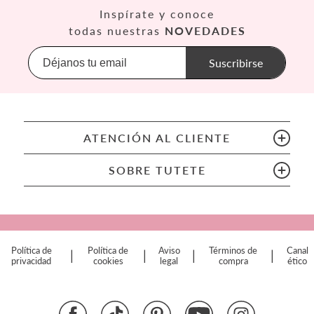
Así
Inspírate y conoce
Babiators
todas nuestras
NOVEDADES
Banana Panda
Banwood
Suscribirse
BIBS
Bling2O
Bubblat Kids
Cam Cam
ATENCIÓN AL CLIENTE
Chilly’s Bottles
Citron
SOBRE TUTETE
Connetix
Cottonmoose
Cristina de Jos'h
Dinkum Dolls
Política de
Política de
Aviso
Términos de
Canal
|
|
|
|
Djeco
privacidad
cookies
legal
compra
ético
Dock & Bay
Done by Deer
Ettetete