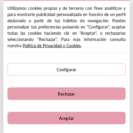
Juego de Dados Pirates 'N'
My First Lotto FSC Creme
Utilizamos cookies propias y de terceros con fines analíticos y
Dice
15.00
€
para mostrarte publicidad personalizada en función de un perfil
13.90
€
34.95€
elaborado a partir de tus hábitos de navegación. Puedes
personalizar tus preferencias pulsando en "Configurar", aceptar
todas las cookies haciendo clic en "Aceptar", o rechazarlas
VER PRODUCTO
VER PRODUCTO
seleccionando "Rechazar". Para más información consulta
nuestra
Política de Privacidad y Cookies
.
Configurar
Rechazar
5 Juegos Animales de la
5 Juegos Animales Salvajes
Granja
21.90
€
21.90
€
Aceptar
VER PRODUCTO
VER PRODUCTO