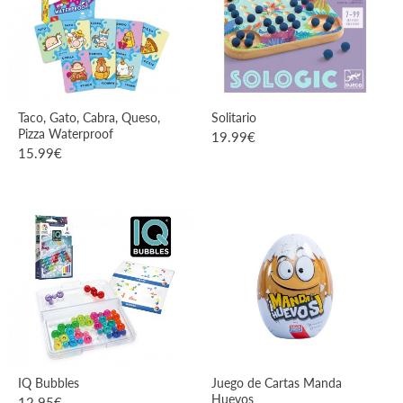
Taco, Gato, Cabra, Queso,
Solitario
Pizza Waterproof
19.99
€
15.99
€
VER PRODUCTO
VER PRODUCTO
IQ Bubbles
Juego de Cartas Manda
Huevos
12.95
€