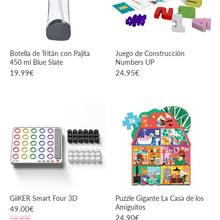
Botella de Tritán con Pajita
Juego de Construcción
450 ml Blue Slate
Numbers UP
19.99
€
24.95
€
VER PRODUCTO
VER PRODUCTO
GiiKER Smart Four 3D
Puzzle Gigante La Casa de los
Amiguitos
49.00
€
24.90
€
59.90€