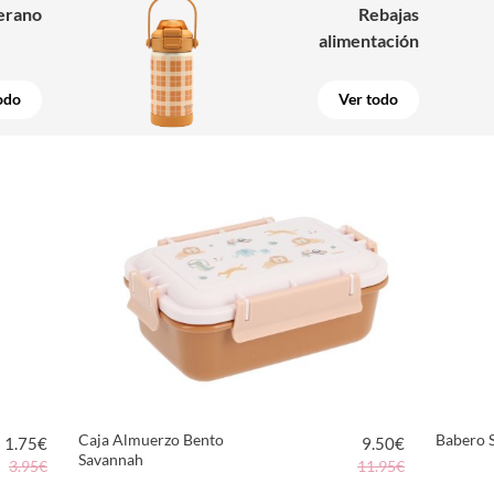
erano
Rebajas
alimentación
odo
Ver todo
Caja Almuerzo Bento
Babero S
1.75
€
9.50
€
Savannah
3.95€
11.95€