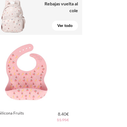
Rebajas vuelta al
cole
Ver todo
ilicona Fruits
8.40
€
11.95€