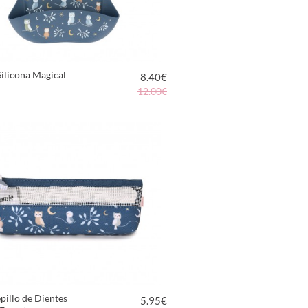
ilicona Magical
8.40
€
12.00€
VER PRODUCTO
pillo de Dientes
5.95
€