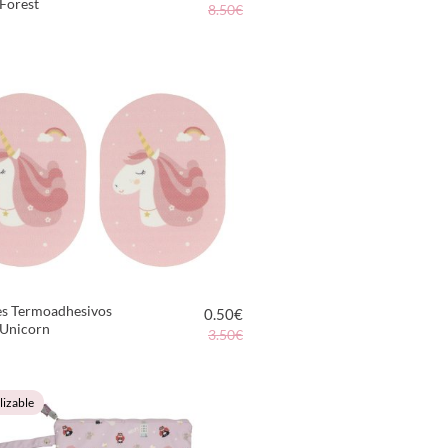
Forest
8.50€
VER PRODUCTO
es Termoadhesivos
0.50
€
 Unicorn
3.50€
VER PRODUCTO
lizable