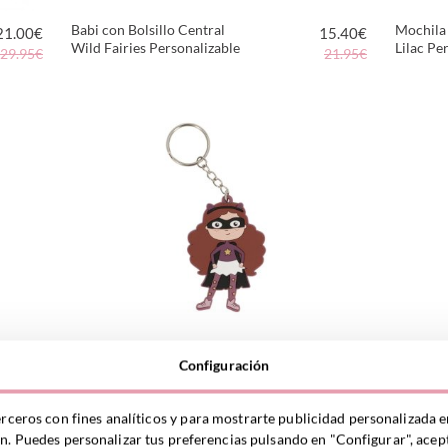
Babi con Bolsillo Central
Mochila
21.00
€
15.40
€
Wild Fairies Personalizable
Lilac Pe
29.95€
21.95€
VER PRODUCTO
Llavero Silicona
Llavero 
8.40
€
1.75
€
Configuración
Personalizable Fantastic
Persona
11.95€
3.95€
Girl
T-Rex
VER PRODUCTO
erceros con fines analíticos y para mostrarte publicidad personalizada e
ón. Puedes personalizar tus preferencias pulsando en "Configurar", acept
Personalizable
Persona