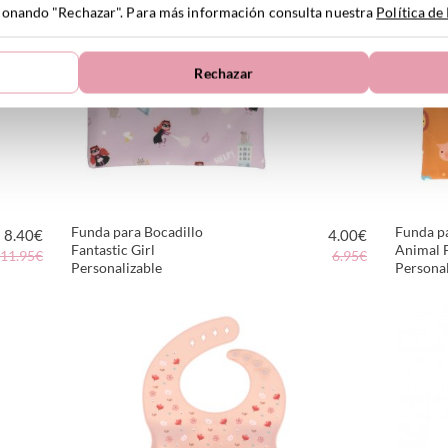
ccionando "Rechazar". Para más información consulta nuestra
Política de
Rechazar
Funda para Bocadillo
Funda p
8.40
€
4.00
€
Fantastic Girl
Animal 
11.95€
6.95€
Personalizable
Personal
VER PRODUCTO