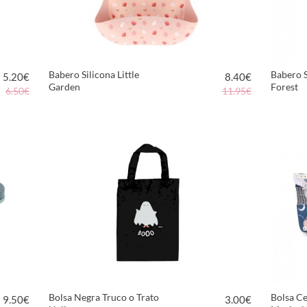
Babero Silicona Little
Babero S
5.20
€
8.40
€
Garden
Forest
6.50€
11.95€
VER PRODUCTO
Bolsa Negra Truco o Trato
Bolsa Ce
9.50
€
3.00
€