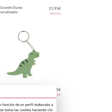
 Grande Dunes
21.95
€
rsonalizable
40.95€
VER PRODUCTO
Silicona
1.75
€
lizable Dinos World
3.95€
VER PRODUCTO
n función de un perfil elaborado a
ar todas las cookies haciendo clic
lizable