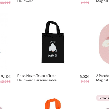
Halloween
Magical 
11.95€
6.99€
VER PRODUCTO
Bolsa Negra Truco o Trato
2 Parch
9.10
€
5.00
€
Halloween Personalizable
Magical
12.95€
9.99€
VER PRODUCTO
Persona