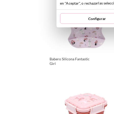
en "Aceptar", o rechazarlas sele
Configurar
Babero Silicona Fantastic
Girl
VER PRODUCTO