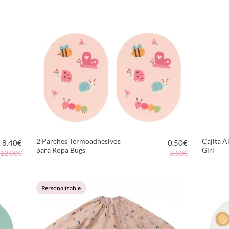
VER PRODUCTO
2 Parches Termoadhesivos
Cajita A
8.40
€
0.50
€
para Ropa Bugs
Girl
12.00€
3.50€
VER PRODUCTO
Personalizable