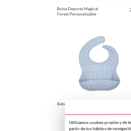
Bolsa Deporte Magical
Forest Personalizable
VER PRODUCTO
Babero Silicona Leaves Blue
VER PRODUCTO
Utilizamos cookies propias y de t
partir de tus hábitos de navegaci