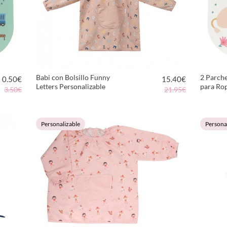
Babi con Bolsillo Funny
2 Parch
0.50
€
15.40
€
Letters Personalizable
para Ro
3.50€
21.95€
VER PRODUCTO
Personalizable
Persona