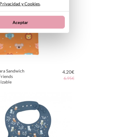
 Privacidad y Cookies
.
Aceptar
ara Sandwich
4.20
€
Friends
6.95€
izable
VER PRODUCTO