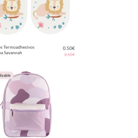
es Termoadhesivos
0.50
€
pa Savannah
3.50€
VER PRODUCTO
lizable